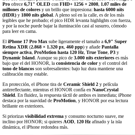
Pro
ofrece
6,71" OLED
con
FHD+ 1256 × 2808
,
1.07 miles de
millones de colores
y un brillo que impresiona:
hasta 6000 nits
(HDR)
y
1800 nits global
. A pleno sol en la calle, es de los más
legibles que he probado; el pico HDR levanta highlights con fuerza,
y por la noche puede bajar la iluminación casi al susurro, cómodo
para leer en cama.
El
iPhone 17 Pro Max
sube ligeramente el tamaño a
6,9" Super
Retina XDR
(
2.868 × 1.320 px
,
460 ppp
) y añade
Pantalla
siempre activa
,
ProMotion hasta 120 Hz
,
True Tone
,
P3
y
Dynamic Island
. Aunque su pico de
3.000 nits exteriores
es más
bajo que el del HONOR, la
consistencia de color
y el control del
tono de blancos
son sobresalientes: bajo luz dura mantiene una
calibración muy estable.
En protección, el iPhone tira de
Ceramic Shield 2
y película
antirreflectante, mientras el HONOR confía en
NanoCrystal
Shield
. En fluidez, la respuesta táctil de ambos es inmediata; iPhone
destaca por la suavidad de
ProMotion
, y HONOR por esa lectura
brillante en exteriores.
Si priorizas
visibilidad extrema
y consumo nocturno suave, me
inclino por HONOR; si quieres
AOD
,
120 Hz
afinado y la isla
dinámica, el iPhone redondea más.