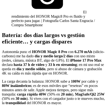
El
rendimiento del HONOR Magic8 Pro es fluido y
perfecto para jugar. | Fotografía Carlos Santa Engracia /
Compra Smartphone
Batería: dos días largos vs gestión
eficiente… y cargas dispares
Autonomía pura: el
HONOR Magic 8 Pro
con
6.270 mAh
(silicio-
carbono) me ha dado
día y medio largo/2 días
con uso mixto
(redes, cámara, música BT, algo de GPS). El
iPhone 17 Pro Max
declara
hasta 37 h de vídeo
y
33 h en streaming
; en mi uso real se
queda en
día y medio sólido
, pero si abuso de cámara y grabación
4K su caída es más rápida que en HONOR.
La carga decanta la balanza: HONOR sube a
100W
por cable y
80W inalámbricos
; es de esos móviles que “reseteas” en pocos
minutos antes de salir. Apple mejora tiempos, pero sigue más
tranquila:
carga rápida 40W
(50% en
20 min
),
MagSafe/Qi2 25W
(50% en
30 min
). Si vives con el cargador justo o te mueves mucho,
la
tranquilidad
del HONOR es mayor.