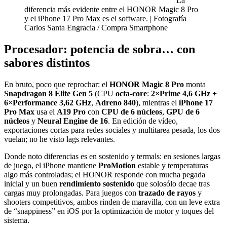
La
diferencia más evidente entre el HONOR Magic 8 Pro
y el iPhone 17 Pro Max es el software. | Fotografía
Carlos Santa Engracia / Compra Smartphone
Procesador: potencia de sobra… con
sabores distintos
En bruto, poco que reprochar: el
HONOR Magic 8 Pro
monta
Snapdragon 8 Elite Gen 5
(CPU
octa-core
:
2×Prime 4,6 GHz +
6×Performance 3,62 GHz
,
Adreno 840
), mientras el
iPhone 17
Pro Max
usa el
A19 Pro
con
CPU de 6 núcleos
,
GPU de 6
núcleos
y
Neural Engine de 16
. En edición de vídeo,
exportaciones cortas para redes sociales y multitarea pesada, los dos
vuelan; no he visto lags relevantes.
Donde noto diferencias es en sostenido y termals: en sesiones largas
de juego, el iPhone mantiene
ProMotion
estable y temperaturas
algo más controladas; el HONOR responde con mucha pegada
inicial y un buen
rendimiento sostenido
que solosólo decae tras
cargas muy prolongadas. Para juegos con
trazado de rayos
y
shooters competitivos, ambos rinden de maravilla, con un leve extra
de “snappiness” en iOS por la optimización de motor y toques del
sistema.