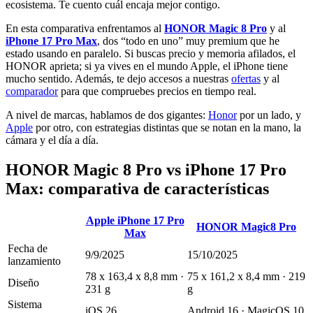
ecosistema. Te cuento cuál encaja mejor contigo.
En esta comparativa enfrentamos al
HONOR Magic 8 Pro
y al
iPhone 17 Pro Max
, dos “todo en uno” muy premium que he
estado usando en paralelo. Si buscas precio y memoria afilados, el
HONOR aprieta; si ya vives en el mundo Apple, el iPhone tiene
mucho sentido. Además, te dejo accesos a nuestras
ofertas
y al
comparador
para que compruebes precios en tiempo real.
A nivel de marcas, hablamos de dos gigantes:
Honor
por un lado, y
Apple
por otro, con estrategias distintas que se notan en la mano, la
cámara y el día a día.
HONOR Magic 8 Pro vs iPhone 17 Pro
Max: comparativa de características
Apple iPhone 17 Pro
HONOR Magic8 Pro
Max
Fecha de
9/9/2025
15/10/2025
lanzamiento
78 x 163,4 x 8,8 mm ·
75 x 161,2 x 8,4 mm · 219
Diseño
231 g
g
Sistema
iOS 26
Android 16 · MagicOS 10