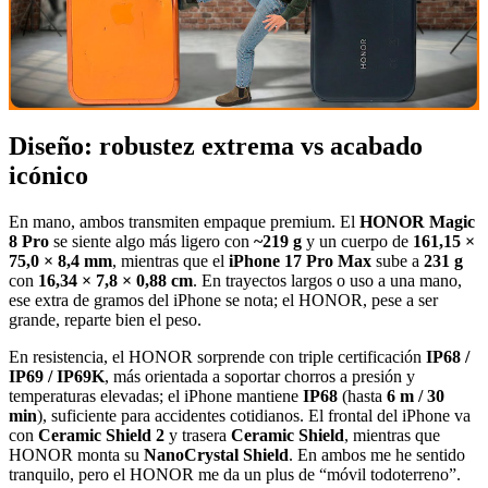
Diseño: robustez extrema vs acabado
icónico
En mano, ambos transmiten empaque premium. El
HONOR Magic
8 Pro
se siente algo más ligero con
~219 g
y un cuerpo de
161,15 ×
75,0 × 8,4 mm
, mientras que el
iPhone 17 Pro Max
sube a
231 g
con
16,34 × 7,8 × 0,88 cm
. En trayectos largos o uso a una mano,
ese extra de gramos del iPhone se nota; el HONOR, pese a ser
grande, reparte bien el peso.
En resistencia, el HONOR sorprende con triple certificación
IP68 /
IP69 / IP69K
, más orientada a soportar chorros a presión y
temperaturas elevadas; el iPhone mantiene
IP68
(hasta
6 m / 30
min
), suficiente para accidentes cotidianos. El frontal del iPhone va
con
Ceramic Shield 2
y trasera
Ceramic Shield
, mientras que
HONOR monta su
NanoCrystal Shield
. En ambos me he sentido
tranquilo, pero el HONOR me da un plus de “móvil todoterreno”.