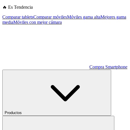
🔥 Es Tendencia
Comparar tablets
Comparar móviles
Móviles gama alta
Mejores gama
media
Móviles con mejor cámara
Compra Smartphone
Productos