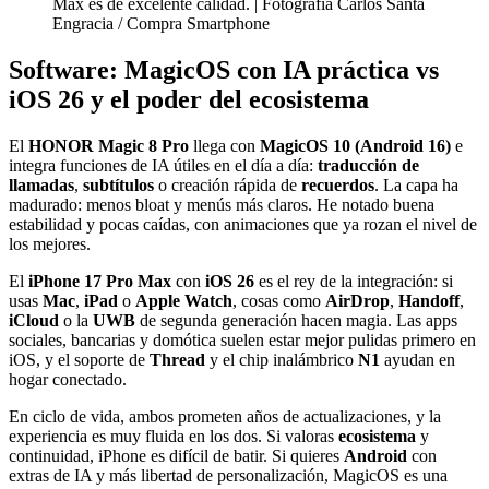
Max es de excelente calidad. | Fotografía Carlos Santa
Engracia / Compra Smartphone
Software: MagicOS con IA práctica vs
iOS 26 y el poder del ecosistema
El
HONOR Magic 8 Pro
llega con
MagicOS 10 (Android 16)
e
integra funciones de IA útiles en el día a día:
traducción de
llamadas
,
subtítulos
o creación rápida de
recuerdos
. La capa ha
madurado: menos bloat y menús más claros. He notado buena
estabilidad y pocas caídas, con animaciones que ya rozan el nivel de
los mejores.
El
iPhone 17 Pro Max
con
iOS 26
es el rey de la integración: si
usas
Mac
,
iPad
o
Apple Watch
, cosas como
AirDrop
,
Handoff
,
iCloud
o la
UWB
de segunda generación hacen magia. Las apps
sociales, bancarias y domótica suelen estar mejor pulidas primero en
iOS, y el soporte de
Thread
y el chip inalámbrico
N1
ayudan en
hogar conectado.
En ciclo de vida, ambos prometen años de actualizaciones, y la
experiencia es muy fluida en los dos. Si valoras
ecosistema
y
continuidad, iPhone es difícil de batir. Si quieres
Android
con
extras de IA y más libertad de personalización, MagicOS es una