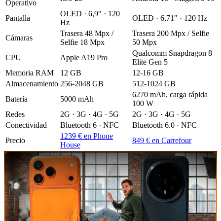
Operativo
OLED · 6,9" · 120
Pantalla
OLED · 6,71" · 120 Hz
Hz
Trasera 48 Mpx /
Trasera 200 Mpx / Selfie
Cámaras
Selfie 18 Mpx
50 Mpx
Qualcomm Snapdragon 8
CPU
Apple A19 Pro
Elite Gen 5
Memoria RAM
12 GB
12-16 GB
Almacenamiento
256-2048 GB
512-1024 GB
6270 mAh, carga rápida
Batería
5000 mAh
100 W
Redes
2G · 3G · 4G · 5G
2G · 3G · 4G · 5G
Conectividad
Bluetooth 6 · NFC
Bluetooth 6.0 · NFC
1239 € en Phone
Precio
849 € en Carrefour
House