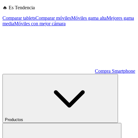
🔥 Es Tendencia
Comparar tablets
Comparar móviles
Móviles gama alta
Mejores gama
media
Móviles con mejor cámara
Compra Smartphone
Productos