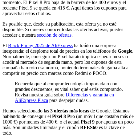
momento. El Pixel 8 Pro baja de la barrera de los 400 euros y el
reciente Pixel 9 se queda en 415 €. Aquí tienes los cupones para
aprovechar estos chollos.
Es posible que, desde su publicación, esta oferta ya no esté
disponible. Si quieres conocer todas las ofertas activas, puedes
acceder a nuestra
sección de ofertas
.
El
Black Friday 2025 de AliExpress
ha traído una sorpresa
inesperada: el desplome total de precios en los teléfonos de
Google
.
Normalmente, conseguir un Pixel barato implica esperar meses o
acudir al mercado de segunda mano, pero los cupones de esta
campaña han roto esa norma, poniendo terminales de gama alta a
competir en precio con marcas como Redmi o POCO.
Recuerda que al comprar tecnología importada o con
grandes descuentos, es vital saber qué estás comprando.
Revisa nuestra guía sobre
Diferencias y garantía en
AliExpress Plaza
para despejar dudas.
Hemos seleccionado las
3 ofertas más locas
de Google. Estamos
hablando de conseguir el
Pixel 8 Pro
(un móvil que costaba más de
1000 €) por menos de 400 €, o el actual
Pixel 9
por apenas un poco
más. Son unidades limitadas y el cupón
BFES60
es la clave de
todo.