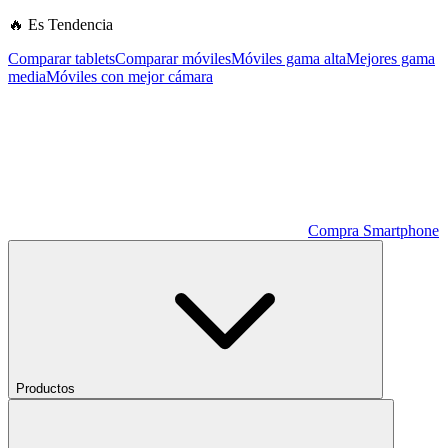
🔥 Es Tendencia
Comparar tablets
Comparar móviles
Móviles gama alta
Mejores gama
media
Móviles con mejor cámara
Compra Smartphone
Productos