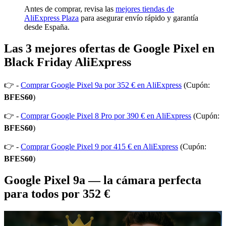
Antes de comprar, revisa las
mejores tiendas de
AliExpress Plaza
para asegurar envío rápido y garantía
desde España.
Las 3 mejores ofertas de Google Pixel en
Black Friday AliExpress
👉 -
Comprar Google Pixel 9a por 352 € en AliExpress
(Cupón:
BFES60
)
👉 -
Comprar Google Pixel 8 Pro por 390 € en AliExpress
(Cupón:
BFES60
)
👉 -
Comprar Google Pixel 9 por 415 € en AliExpress
(Cupón:
BFES60
)
Google Pixel 9a — la cámara perfecta
para todos por 352 €