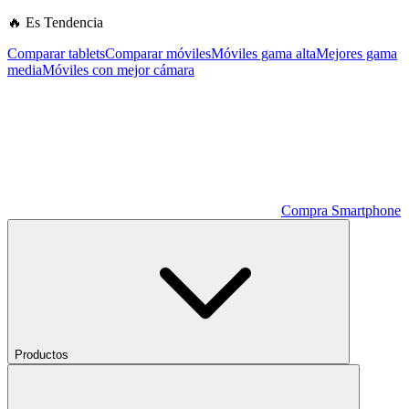
🔥 Es Tendencia
Comparar tablets
Comparar móviles
Móviles gama alta
Mejores gama
media
Móviles con mejor cámara
Compra Smartphone
Productos