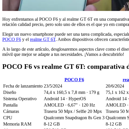
Hoy enfrentamos al POCO F6 y al realme GT 6T en una comparativa que
relación calidad precio, pero solo uno de ellos es el que yo em compra
Elegir un nuevo smartphone puede ser una tarea complicada, especial
POCO F6
y el
realme GT 6T
. Ambos dispositivos ofrecen característi
A lo largo de este artículo, desglosaremos aspectos clave como el diseñ
móvil que mejor se adapte a tus necesidades. ¡Vamos a descubrirlo!
POCO F6 vs realme GT 6T: comparativa de
POCO F6
re
Fecha de lanzamiento
23/5/2024
20/6/2024
Diseño
74,4 x 160,5 x 7,8 mm · 179 g
75,1 x 162 x
Sistema Operativo
Android 14 · HyperOS
Android 14 
Pantalla
AMOLED · 6,67" · 120 Hz
AMOLED · 6
Cámaras
Trasera 50 Mpx / Selfie 20 Mpx
Trasera 50 M
CPU
Qualcomm Snapdragon 8s Gen 3
Qualcomm S
Memoria RAM
8-12 GB
8-12 GB