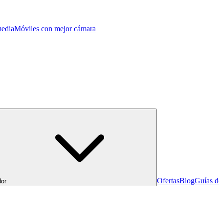
edia
Móviles con mejor cámara
Ofertas
Blog
Guías 
or