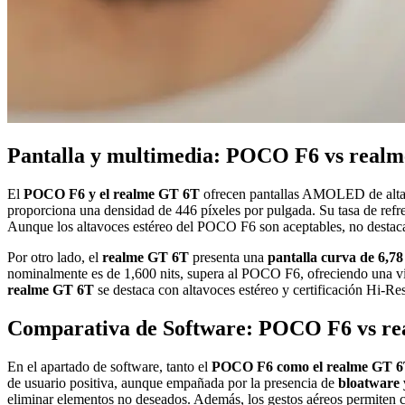
Pantalla y multimedia: POCO F6 vs real
El
POCO F6 y el realme GT 6T
ofrecen pantallas AMOLED de alta c
proporciona una densidad de 446 píxeles por pulgada. Su tasa de refr
Aunque los altavoces estéreo del POCO F6 son aceptables, no destac
Por otro lado, el
realme GT 6T
presenta una
pantalla curva de 6,7
nominalmente es de 1,600 nits, supera al POCO F6, ofreciendo una vi
realme GT 6T
se destaca con altavoces estéreo y certificación Hi-Re
Comparativa de Software: POCO F6 vs r
En el apartado de software, tanto el
POCO F6 como el realme GT 
de usuario positiva, aunque empañada por la presencia de
bloatware 
eliminar elementos no deseados. Además, los gestos aéreos permiten co