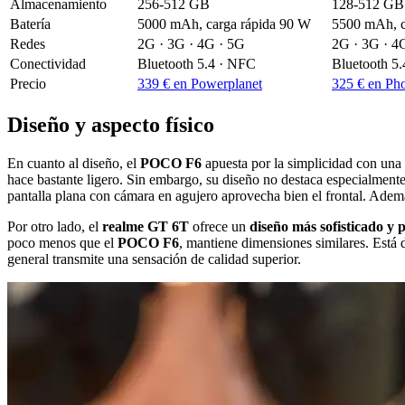
Almacenamiento
256-512 GB
128-512 GB
Batería
5000 mAh, carga rápida 90 W
5500 mAh, c
Redes
2G · 3G · 4G · 5G
2G · 3G · 4
Conectividad
Bluetooth 5.4 · NFC
Bluetooth 5
Precio
339 € en Powerplanet
325 € en Ph
Diseño y aspecto físico
En cuanto al diseño, el
POCO F6
apuesta por la simplicidad con una
hace bastante ligero. Sin embargo, su diseño no destaca especialmente
pantalla plana con cámara en agujero aprovecha bien el frontal. Ade
Por otro lado, el
realme GT 6T
ofrece un
diseño más sofisticado y
poco menos que el
POCO F6
, mantiene dimensiones similares. Está 
general transmite una sensación de calidad superior.