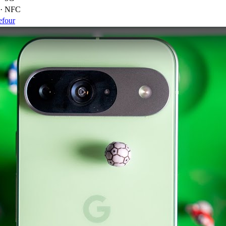
 · NFC
efour