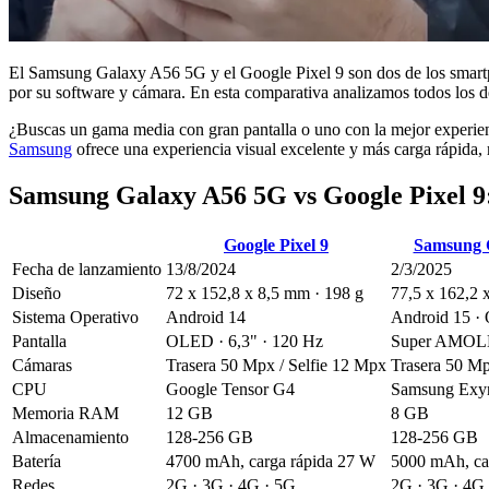
El Samsung Galaxy A56 5G y el Google Pixel 9 son dos de los smartph
por su software y cámara. En esta comparativa analizamos todos los det
¿Buscas un gama media con gran pantalla o uno con la mejor experien
Samsung
ofrece una experiencia visual excelente y más carga rápida,
Samsung Galaxy A56 5G vs Google Pixel 9:
Google Pixel 9
Samsung 
Fecha de lanzamiento
13/8/2024
2/3/2025
Diseño
72 x 152,8 x 8,5 mm · 198 g
77,5 x 162,2 
Sistema Operativo
Android 14
Android 15 ·
Pantalla
OLED · 6,3" · 120 Hz
Super AMOLED
Cámaras
Trasera 50 Mpx / Selfie 12 Mpx
Trasera 50 Mp
CPU
Google Tensor G4
Samsung Exy
Memoria RAM
12 GB
8 GB
Almacenamiento
128-256 GB
128-256 GB
Batería
4700 mAh, carga rápida 27 W
5000 mAh, ca
Redes
2G · 3G · 4G · 5G
2G · 3G · 4G