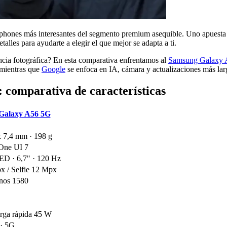
ones más interesantes del segmento premium asequible. Uno apuesta por
alles para ayudarte a elegir el que mejor se adapta a ti.
cia fotográfica? En esta comparativa enfrentamos al
Samsung Galaxy
 mientras que
Google
se enfoca en IA, cámara y actualizaciones más lar
 comparativa de características
Galaxy A56 5G
x 7,4 mm · 198 g
 One UI 7
 · 6,7" · 120 Hz
x / Selfie 12 Mpx
nos 1580
rga rápida 45 W
 · 5G