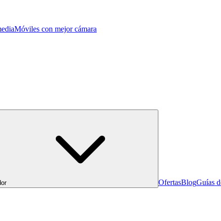
edia
Móviles con mejor cámara
Ofertas
Blog
Guías 
or