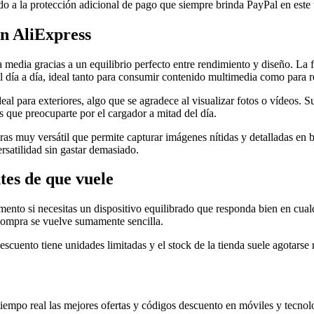
do a la protección adicional de pago que siempre brinda PayPal en este
n AliExpress
a media gracias a un equilibrio perfecto entre rendimiento y diseño. La
l día a día, ideal tanto para consumir contenido multimedia como para r
ideal para exteriores, algo que se agradece al visualizar fotos o vídeos.
s que preocuparte por el cargador a mitad del día.
s muy versátil que permite capturar imágenes nítidas y detalladas en b
satilidad sin gastar demasiado.
tes de que vuele
nto si necesitas un dispositivo equilibrado que responda bien en cualq
e compra se vuelve sumamente sencilla.
scuento tiene unidades limitadas y el stock de la tienda suele agotars
empo real las mejores ofertas y códigos descuento en móviles y tecnol