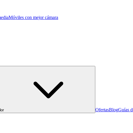
edia
Móviles con mejor cámara
Ofertas
Blog
Guías 
or