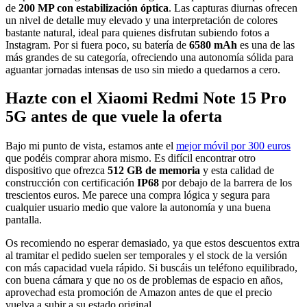
de
200 MP con estabilización óptica
. Las capturas diurnas ofrecen
un nivel de detalle muy elevado y una interpretación de colores
bastante natural, ideal para quienes disfrutan subiendo fotos a
Instagram. Por si fuera poco, su batería de
6580 mAh
es una de las
más grandes de su categoría, ofreciendo una autonomía sólida para
aguantar jornadas intensas de uso sin miedo a quedarnos a cero.
Hazte con el Xiaomi Redmi Note 15 Pro
5G antes de que vuele la oferta
Bajo mi punto de vista, estamos ante el
mejor móvil por 300 euros
que podéis comprar ahora mismo. Es difícil encontrar otro
dispositivo que ofrezca
512 GB de memoria
y esta calidad de
construcción con certificación
IP68
por debajo de la barrera de los
trescientos euros. Me parece una compra lógica y segura para
cualquier usuario medio que valore la autonomía y una buena
pantalla.
Os recomiendo no esperar demasiado, ya que estos descuentos extra
al tramitar el pedido suelen ser temporales y el stock de la versión
con más capacidad vuela rápido. Si buscáis un teléfono equilibrado,
con buena cámara y que no os de problemas de espacio en años,
aprovechad esta promoción de Amazon antes de que el precio
vuelva a subir a su estado original.