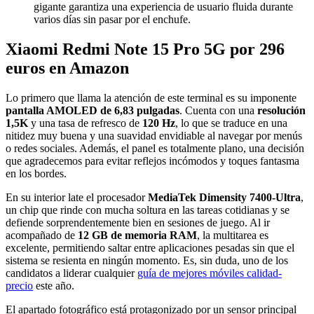
gigante garantiza una experiencia de usuario fluida durante
varios días sin pasar por el enchufe.
Xiaomi Redmi Note 15 Pro 5G por 296
euros en Amazon
Lo primero que llama la atención de este terminal es su imponente
pantalla AMOLED de 6,83 pulgadas
. Cuenta con una
resolución
1,5K
y una tasa de refresco de
120 Hz
, lo que se traduce en una
nitidez muy buena y una suavidad envidiable al navegar por menús
o redes sociales. Además, el panel es totalmente plano, una decisión
que agradecemos para evitar reflejos incómodos y toques fantasma
en los bordes.
En su interior late el procesador
MediaTek Dimensity 7400-Ultra
,
un chip que rinde con mucha soltura en las tareas cotidianas y se
defiende sorprendentemente bien en sesiones de juego. Al ir
acompañado de
12 GB de memoria RAM
, la multitarea es
excelente, permitiendo saltar entre aplicaciones pesadas sin que el
sistema se resienta en ningún momento. Es, sin duda, uno de los
candidatos a liderar cualquier
guía de mejores móviles calidad-
precio
este año.
El apartado fotográfico está protagonizado por un sensor principal