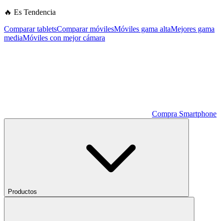
🔥 Es Tendencia
Comparar tablets
Comparar móviles
Móviles gama alta
Mejores gama
media
Móviles con mejor cámara
Compra Smartphone
Productos