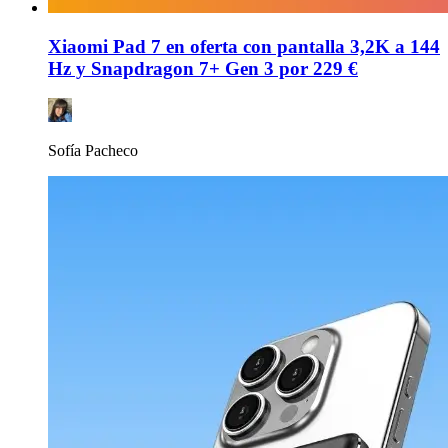
Xiaomi Pad 7 en oferta con pantalla 3,2K a 144
Hz y Snapdragon 7+ Gen 3 por 229 €
Sofía Pacheco