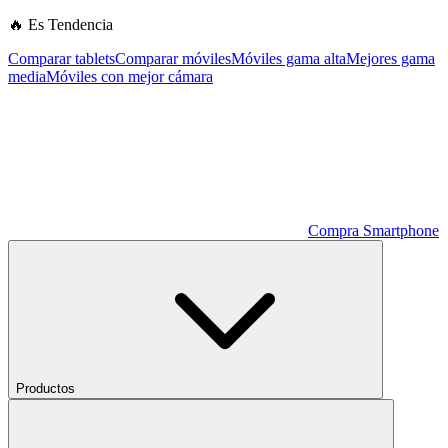
🔥 Es Tendencia
Comparar tablets
Comparar móviles
Móviles gama alta
Mejores gama
media
Móviles con mejor cámara
Compra Smartphone
Productos