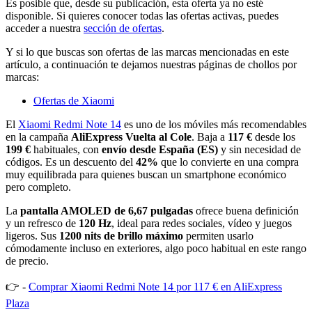
Es posible que, desde su publicación, esta oferta ya no esté
disponible. Si quieres conocer todas las ofertas activas, puedes
acceder a nuestra
sección de ofertas
.
Y si lo que buscas son ofertas de las marcas mencionadas en este
artículo, a continuación te dejamos nuestras páginas de chollos por
marcas:
Ofertas de Xiaomi
El
Xiaomi Redmi Note 14
es uno de los móviles más recomendables
en la campaña
AliExpress Vuelta al Cole
. Baja a
117 €
desde los
199 €
habituales, con
envío desde España (ES)
y sin necesidad de
códigos. Es un descuento del
42%
que lo convierte en una compra
muy equilibrada para quienes buscan un smartphone económico
pero completo.
La
pantalla AMOLED de 6,67 pulgadas
ofrece buena definición
y un refresco de
120 Hz
, ideal para redes sociales, vídeo y juegos
ligeros. Sus
1200 nits de brillo máximo
permiten usarlo
cómodamente incluso en exteriores, algo poco habitual en este rango
de precio.
👉 -
Comprar Xiaomi Redmi Note 14 por 117 € en AliExpress
Plaza