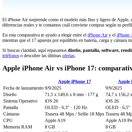
El iPhone Air sorprende como el modelo más fino y ligero de Apple,
diferencias reales y te contamos cuál conviene comprar según tu perfil
En esta comparativa te ayudo a elegir entre el
iPhone Air
y el
iPhone 
mientras que el 17 apuesta por equilibrio en batería, carga y cámara má
Si buscas claridad, aquí repasamos
diseño, pantalla, software, rend
teléfonos
o descubre las últimas
ofertas
.
Apple iPhone Air vs iPhone 17: comparativ
Apple iPhone 17
Apple 
Fecha de lanzamiento
9/9/2025
9/9/2025
Diseño
71,5 x 149,6 x 8 mm · 177 g
74,7 x 156,2 
Sistema Operativo
iOS 26
iOS 26
Pantalla
OLED · 6,3" · 120 Hz
OLED · 6,5" 
Cámaras
Trasera 48 Mpx / Selfie 18 Mpx
Trasera 48 Mp
CPU
Apple A19
Apple A19 Pr
Memoria RAM
8 GB
8 GB