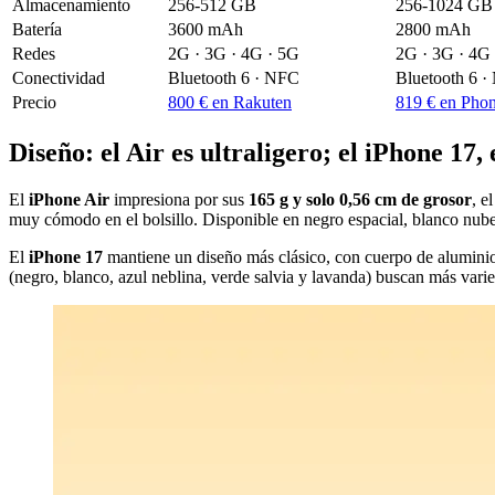
Almacenamiento
256-512 GB
256-1024 GB
Batería
3600 mAh
2800 mAh
Redes
2G · 3G · 4G · 5G
2G · 3G · 4G
Conectividad
Bluetooth 6 · NFC
Bluetooth 6 
Precio
800 € en Rakuten
819 € en Pho
Diseño: el Air es ultraligero; el iPhone 17,
El
iPhone Air
impresiona por sus
165 g y solo 0,56 cm de grosor
, e
muy cómodo en el bolsillo. Disponible en negro espacial, blanco nube, 
El
iPhone 17
mantiene un diseño más clásico, con cuerpo de aluminio,
(negro, blanco, azul neblina, verde salvia y lavanda) buscan más vari