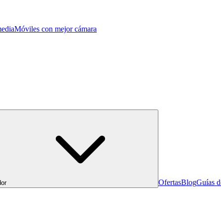
edia
Móviles con mejor cámara
Ofertas
Blog
Guías 
or