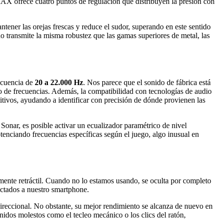
MAX ofrece cuatro puntos de regulación que distribuyen la presión con
ntener las orejas frescas y reduce el sudor, superando en este sentido
no transmite la misma robustez que las gamas superiores de metal, las
recuencia de
20 a 22.000 Hz
. Nos parece que el sonido de fábrica está
o de frecuencias. Además, la compatibilidad con tecnologías de audio
tivos, ayudando a identificar con precisión de dónde provienen las
onar, es posible activar un ecualizador paramétrico de nivel
otenciando frecuencias específicas según el juego, algo inusual en
lmente retráctil. Cuando no lo estamos usando, se oculta por completo
ectados a nuestro smartphone.
idireccional. No obstante, su mejor rendimiento se alcanza de nuevo en
onidos molestos como el tecleo mecánico o los clics del ratón,