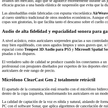
livianos del mercado, algo que se agradece enormemente durante las j
eficacia gracias a una banda elástica de suspensión que evita que la d
Las almohadillas están fabricadas con espuma viscoelástica
AirWeav
al cuero sintético tradicional de otros modelos económicos. Aunque el 
copas son giratorias, lo que facilita tanto el descanso sobre el cuello 
Audio de alta fidelidad y espacialidad sonora para g
A nivel acústico, estos auriculares sorprenden gracias a sus controla
muy bien equilibrado, con unos agudos limpios y unos graves que, si 
espacial como
Tempest 3D Audio para PS5
y
Microsoft Spatial S
pisadas o los disparos.
El verdadero salto de calidad se produce cuando los conectamos a un 
profesional con preajustes diseñados por expertos de los deportes elect
auriculares de este rango de precio.
Micrófono ClearCast Gen 2 totalmente retráctil
El apartado de la comunicación está resuelto con el micrófono bidire
dentro de la copa izquierda, transformando los auriculares en un mod
La calidad de captación de la voz es nítida y natural, aislando de for
PC con el software Sonar, que aplica algoritmos de cancelación de ruido