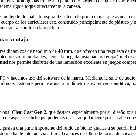
ornadas prolongadas frente a la pantalla. El sistema de ajuste Comfort
iadema rígida toque directamente la cabeza.
e
, un tejido de malla transpirable patentado por la marca que ayuda a ma
cuerpo de los auriculares está construido principalmente de plástico y 
como su transporte en la mochila.
anar ventaja
dores dinámicos de neodimio de
40 mm
, que ofrecen una respuesta de f
bien no son retumbantes, tienen la pegada justa para no empañar el rest
ound
nos permite disfrutar de una inmersión excelente en juegos competi
PC y hacemos uso del software de la marca. Mediante la suite de audio S
rónicos. Esto nos permite afinar al milímetro la experiencia auditiva, p
ccional
ClearCast Gen 2
, que destaca especialmente por su diseño tota
elo de aspecto sobrio que podemos usar tranquilamente por la calle con
ma pasiva una parte importante del ruido ambiente gracias a su patrón b
 mediante inteligencia artificial capaces de filtrar de forma drástica s