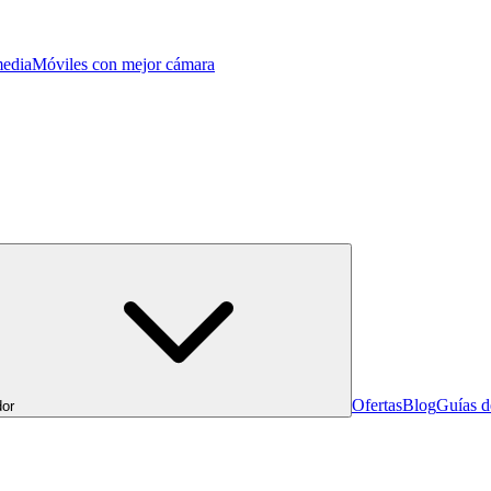
edia
Móviles con mejor cámara
Ofertas
Blog
Guías 
or