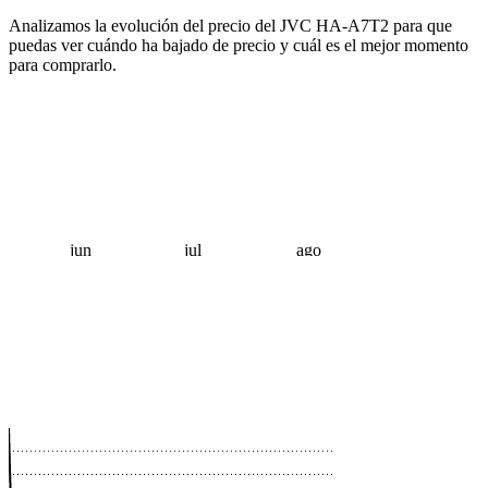
Analizamos la evolución del precio del JVC HA-A7T2 para que
puedas ver cuándo ha bajado de precio y cuál es el mejor momento
para comprarlo.
jun
jul
ago
 €
 €
 €
 €
 €
 €
 €