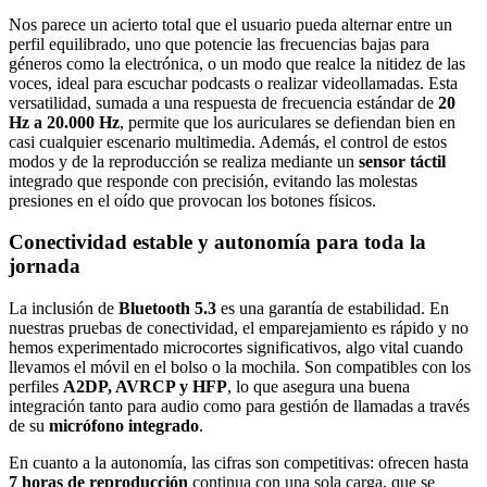
Nos parece un acierto total que el usuario pueda alternar entre un
perfil equilibrado, uno que potencie las frecuencias bajas para
géneros como la electrónica, o un modo que realce la nitidez de las
voces, ideal para escuchar podcasts o realizar videollamadas. Esta
versatilidad, sumada a una respuesta de frecuencia estándar de
20
Hz a 20.000 Hz
, permite que los auriculares se defiendan bien en
casi cualquier escenario multimedia. Además, el control de estos
modos y de la reproducción se realiza mediante un
sensor táctil
integrado que responde con precisión, evitando las molestas
presiones en el oído que provocan los botones físicos.
Conectividad estable y autonomía para toda la
jornada
La inclusión de
Bluetooth 5.3
es una garantía de estabilidad. En
nuestras pruebas de conectividad, el emparejamiento es rápido y no
hemos experimentado microcortes significativos, algo vital cuando
llevamos el móvil en el bolso o la mochila. Son compatibles con los
perfiles
A2DP, AVRCP y HFP
, lo que asegura una buena
integración tanto para audio como para gestión de llamadas a través
de su
micrófono integrado
.
En cuanto a la autonomía, las cifras son competitivas: ofrecen hasta
7 horas de reproducción
continua con una sola carga, que se