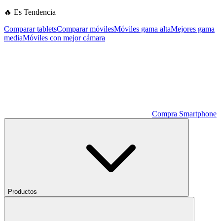
🔥 Es Tendencia
Comparar tablets
Comparar móviles
Móviles gama alta
Mejores gama
media
Móviles con mejor cámara
Compra Smartphone
Productos