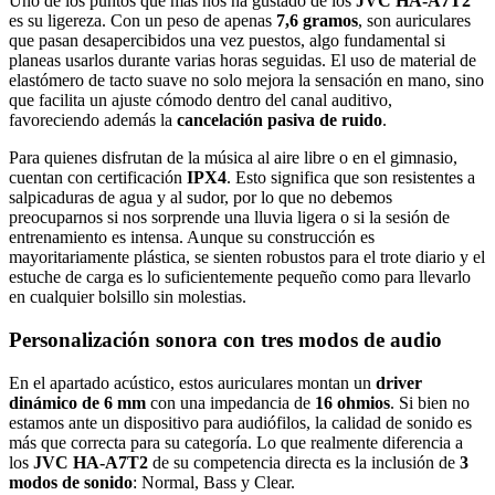
Uno de los puntos que más nos ha gustado de los
JVC HA-A7T2
es su ligereza. Con un peso de apenas
7,6 gramos
, son auriculares
que pasan desapercibidos una vez puestos, algo fundamental si
planeas usarlos durante varias horas seguidas. El uso de material de
elastómero de tacto suave no solo mejora la sensación en mano, sino
que facilita un ajuste cómodo dentro del canal auditivo,
favoreciendo además la
cancelación pasiva de ruido
.
Para quienes disfrutan de la música al aire libre o en el gimnasio,
cuentan con certificación
IPX4
. Esto significa que son resistentes a
salpicaduras de agua y al sudor, por lo que no debemos
preocuparnos si nos sorprende una lluvia ligera o si la sesión de
entrenamiento es intensa. Aunque su construcción es
mayoritariamente plástica, se sienten robustos para el trote diario y el
estuche de carga es lo suficientemente pequeño como para llevarlo
en cualquier bolsillo sin molestias.
Personalización sonora con tres modos de audio
En el apartado acústico, estos auriculares montan un
driver
dinámico de 6 mm
con una impedancia de
16 ohmios
. Si bien no
estamos ante un dispositivo para audiófilos, la calidad de sonido es
más que correcta para su categoría. Lo que realmente diferencia a
los
JVC HA-A7T2
de su competencia directa es la inclusión de
3
modos de sonido
: Normal, Bass y Clear.