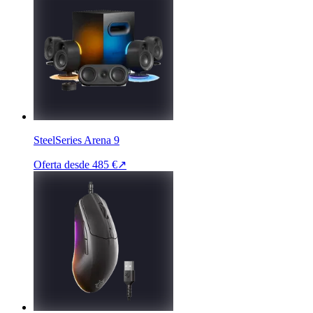
SteelSeries Arena 9
Oferta desde
485 €
↗