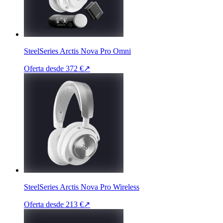
SteelSeries Arctis Nova Pro Omni
Oferta desde
372 €
↗
SteelSeries Arctis Nova Pro Wireless
Oferta desde
213 €
↗