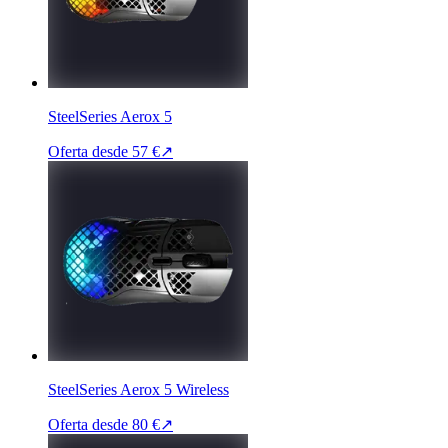
SteelSeries Aerox 5
Oferta desde
57 €
↗
SteelSeries Aerox 5 Wireless
Oferta desde
80 €
↗