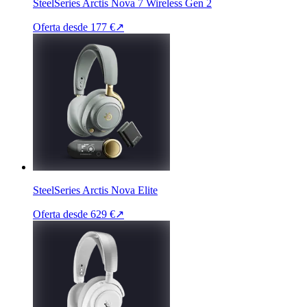
SteelSeries Arctis Nova 7 Wireless Gen 2
Oferta desde
177 €
↗
SteelSeries Arctis Nova Elite
Oferta desde
629 €
↗