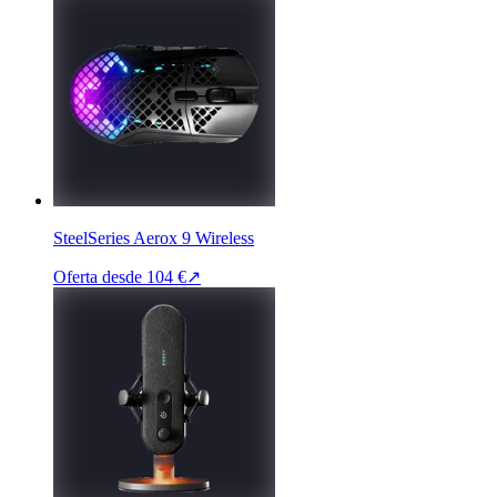
SteelSeries Aerox 9 Wireless
Oferta desde
104 €
↗