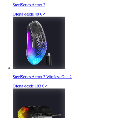
SteelSeries Aerox 3
Oferta desde
40 €
↗
SteelSeries Aerox 3 Wireless Gen 2
Oferta desde
103 €
↗