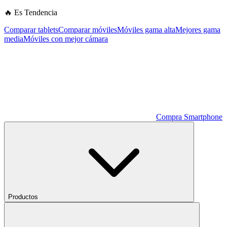
🔥 Es Tendencia
Comparar tablets
Comparar móviles
Móviles gama alta
Mejores gama
media
Móviles con mejor cámara
Compra Smartphone
Productos