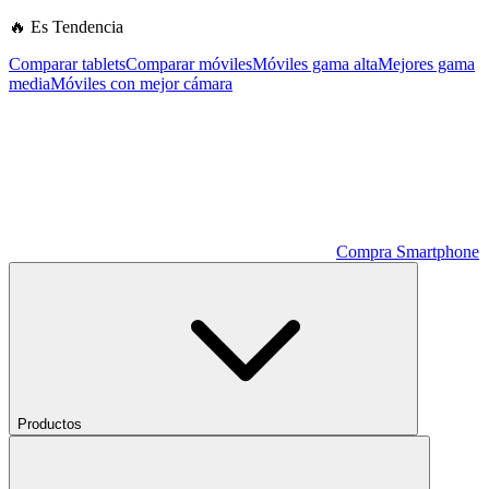
🔥 Es Tendencia
Comparar tablets
Comparar móviles
Móviles gama alta
Mejores gama
media
Móviles con mejor cámara
Compra Smartphone
Productos