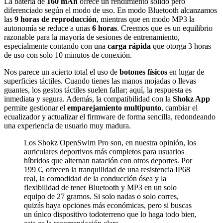
La batería de
160 mAh
ofrece un rendimiento sólido pero
diferenciado según el modo de uso. En modo Bluetooth alcanzamos
las
9 horas de reproducción
, mientras que en modo MP3 la
autonomía se reduce a unas
6 horas
. Creemos que es un equilibrio
razonable para la mayoría de sesiones de entrenamiento,
especialmente contando con una
carga rápida
que otorga 3 horas
de uso con solo 10 minutos de conexión.
Nos parece un acierto total el uso de
botones físicos
en lugar de
superficies táctiles. Cuando tienes las manos mojadas o llevas
guantes, los gestos táctiles suelen fallar; aquí, la respuesta es
inmediata y segura. Además, la compatibilidad con la
Shokz App
permite gestionar el
emparejamiento multipunto
, cambiar el
ecualizador y actualizar el firmware de forma sencilla, redondeando
una experiencia de usuario muy madura.
Los Shokz OpenSwim Pro son, en nuestra opinión, los
auriculares deportivos más completos para usuarios
híbridos que alternan natación con otros deportes. Por
199 €, ofrecen la tranquilidad de una resistencia IP68
real, la comodidad de la conducción ósea y la
flexibilidad de tener Bluetooth y MP3 en un solo
equipo de 27 gramos. Si solo nadas o solo corres,
quizás haya opciones más económicas, pero si buscas
un único dispositivo todoterreno que lo haga todo bien,