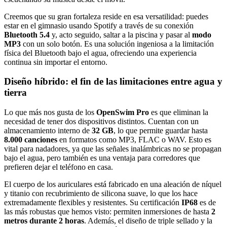
Creemos que su gran fortaleza reside en esa versatilidad: puedes
estar en el gimnasio usando Spotify a través de su conexión
Bluetooth 5.4
y, acto seguido, saltar a la piscina y pasar al
modo
MP3
con un solo botón. Es una solución ingeniosa a la limitación
física del Bluetooth bajo el agua, ofreciendo una experiencia
continua sin importar el entorno.
Diseño híbrido: el fin de las limitaciones entre agua y
tierra
Lo que más nos gusta de los
OpenSwim Pro
es que eliminan la
necesidad de tener dos dispositivos distintos. Cuentan con un
almacenamiento interno de
32 GB
, lo que permite guardar hasta
8.000 canciones
en formatos como MP3, FLAC o WAV. Esto es
vital para nadadores, ya que las señales inalámbricas no se propagan
bajo el agua, pero también es una ventaja para corredores que
prefieren dejar el teléfono en casa.
El cuerpo de los auriculares está fabricado en una aleación de níquel
y titanio con recubrimiento de silicona suave, lo que los hace
extremadamente flexibles y resistentes. Su certificación
IP68
es de
las más robustas que hemos visto: permiten inmersiones de hasta
2
metros durante 2 horas
. Además, el diseño de triple sellado y la