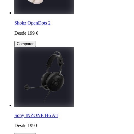
Shokz OpenDots 2
Desde 199 €
Comparar
Sony INZONE H6 Air
Desde 199 €