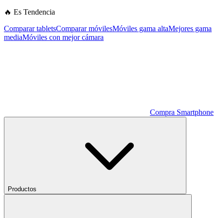
🔥 Es Tendencia
Comparar tablets
Comparar móviles
Móviles gama alta
Mejores gama
media
Móviles con mejor cámara
Compra Smartphone
Productos