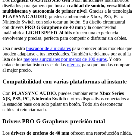
Los
Logitech G ASTRO A50 Gen 5
son auriculares inalámbricos
diseñados para gamers que buscan
calidad de sonido, versatilidad
multisistema y autonomía de primer nivel
. Gracias a la tecnología
PLAYSYNC AUDIO
, puedes cambiar entre Xbox, PS5, PC o
Nintendo Switch con solo tocar un botón. Su diseño circumaural
con drivers
PRO-G Graphene de 40 mm
y la conectividad
inalámbrica
LIGHTSPEED 24 bits
ofrecen una experiencia
envolvente y precisa, perfecta para competir o disfrutar sin cables.
Usa nuestro
buscador de auriculares
para conocer otros modelos que
pueden adaptarse a tus necesidades. También te dejamos por aquí la
lista de los
mejores auriculares por menos de 100 euros
. Y otro
enlace importantísimo es el de las
ofertas
, para que puedas comprar
al mejor precio.
Compatibilidad con varias plataformas al instante
Con
PLAYSYNC AUDIO
, puedes cambiar entre
Xbox Series
X|S, PS5, PC, Nintendo Switch
u otros dispositivos conectados a
la estación base con solo pulsar un botón. Todo sin desconectar
cables ni reiniciar nada.
Drivers PRO-G Graphene: precisión total
Los
drivers de grafeno de 40 mm
ofrecen una reproducción nítida,