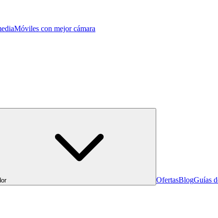
edia
Móviles con mejor cámara
Ofertas
Blog
Guías 
or