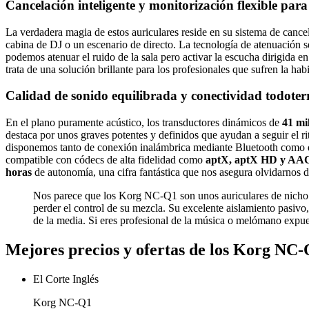
Cancelación inteligente y monitorización flexible par
La verdadera magia de estos auriculares reside en su sistema de cancela
cabina de DJ o un escenario de directo. La tecnología de atenuación s
podemos atenuar el ruido de la sala pero activar la escucha dirigida 
trata de una solución brillante para los profesionales que sufren la ha
Calidad de sonido equilibrada y conectividad todoter
En el plano puramente acústico, los transductores dinámicos de
41 mi
destaca por unos graves potentes y definidos que ayudan a seguir el r
disponemos tanto de conexión inalámbrica mediante Bluetooth como 
compatible con códecs de alta fidelidad como
aptX, aptX HD y AA
horas
de autonomía, una cifra fantástica que nos asegura olvidarnos 
Nos parece que los Korg NC-Q1 son unos auriculares de nicho so
perder el control de su mezcla. Su excelente aislamiento pasiv
de la media. Si eres profesional de la música o melómano expue
Mejores precios y ofertas de los Korg NC
El Corte Inglés
Korg NC-Q1