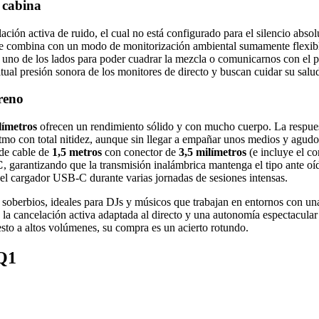
a cabina
ción activa de ruido, el cual no está configurado para el silencio absol
e combina con un modo de monitorización ambiental sumamente flexible. 
en uno de los lados para poder cuadrar la mezcla o comunicarnos con el p
bitual presión sonora de los monitores de directo y buscan cuidar su salud
reno
límetros
ofrecen un rendimiento sólido y con mucho cuerpo. La respues
itmo con total nitidez, aunque sin llegar a empañar unos medios y agudo
de cable de
1,5 metros
con conector de
3,5 milímetros
(e incluye el c
C
, garantizando que la transmisión inalámbrica mantenga el tipo ante oíd
del cargador USB-C durante varias jornadas de sesiones intensas.
berbios, ideales para DJs y músicos que trabajan en entornos con una 
o, la cancelación activa adaptada al directo y una autonomía espectac
sto a altos volúmenes, su compra es un acierto rotundo.
-Q1