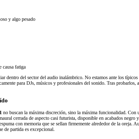
oso y algo pesado
e causa fatiga
dentro del sector del audio inalámbrico. No estamos ante los típicos a
camente para DJs, músicos y profesionales del sonido. Tras probarlos, a
oído
1
no buscan la máxima discreción, sino la máxima funcionalidad. Con
maural cerrada de aspecto casi futurista, disponible en acabados negro y
spuma con memoria que se sellan firmemente alrededor de la oreja. Aunq
ue de partida es excepcional.