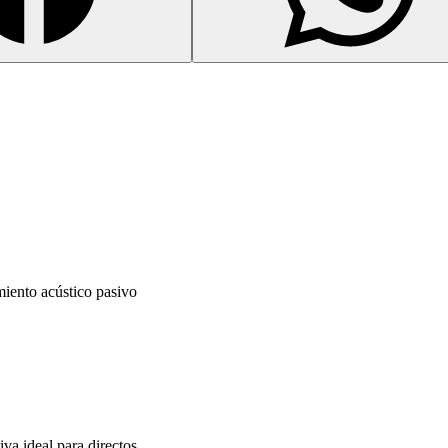
miento acústico pasivo
va ideal para directos