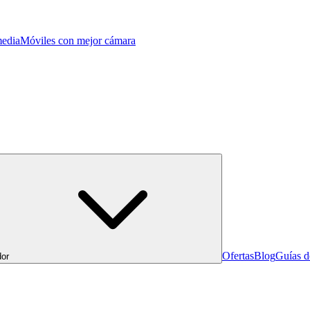
edia
Móviles con mejor cámara
Ofertas
Blog
Guías 
or