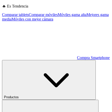
🔥 Es Tendencia
Comparar tablets
Comparar móviles
Móviles gama alta
Mejores gama
media
Móviles con mejor cámara
Compra Smartphone
Productos