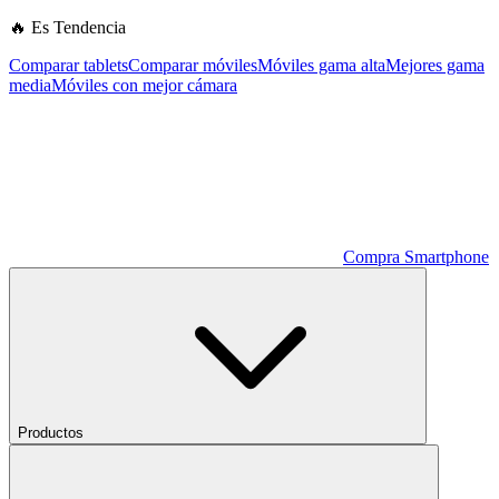
🔥 Es Tendencia
Comparar tablets
Comparar móviles
Móviles gama alta
Mejores gama
media
Móviles con mejor cámara
Compra Smartphone
Productos