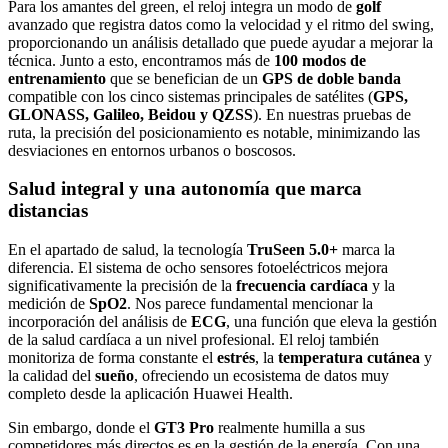
Para los amantes del green, el reloj integra un modo de
golf
avanzado que registra datos como la velocidad y el ritmo del swing,
proporcionando un análisis detallado que puede ayudar a mejorar la
técnica. Junto a esto, encontramos más de
100 modos de
entrenamiento
que se benefician de un
GPS de doble banda
compatible con los cinco sistemas principales de satélites (
GPS,
GLONASS, Galileo, Beidou y QZSS
). En nuestras pruebas de
ruta, la precisión del posicionamiento es notable, minimizando las
desviaciones en entornos urbanos o boscosos.
Salud integral y una autonomía que marca
distancias
En el apartado de salud, la tecnología
TruSeen 5.0+
marca la
diferencia. El sistema de ocho sensores fotoeléctricos mejora
significativamente la precisión de la
frecuencia cardíaca
y la
medición de
SpO2
. Nos parece fundamental mencionar la
incorporación del análisis de
ECG
, una función que eleva la gestión
de la salud cardíaca a un nivel profesional. El reloj también
monitoriza de forma constante el
estrés
, la
temperatura cutánea
y
la calidad del
sueño
, ofreciendo un ecosistema de datos muy
completo desde la aplicación Huawei Health.
Sin embargo, donde el
GT3 Pro
realmente humilla a sus
competidores más directos es en la gestión de la energía. Con una