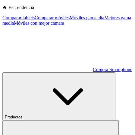
🔥 Es Tendencia
Comparar tablets
Comparar móviles
Móviles gama alta
Mejores gama
media
Móviles con mejor cámara
Compra Smartphone
Productos