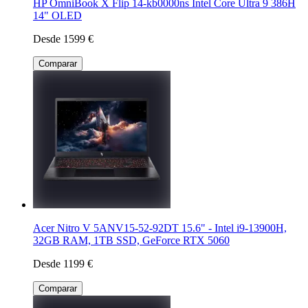
HP OmniBook X Flip 14-kb0000ns Intel Core Ultra 9 386H
14" OLED
Desde 1599 €
Comparar
Acer Nitro V 5ANV15-52-92DT 15.6" - Intel i9-13900H,
32GB RAM, 1TB SSD, GeForce RTX 5060
Desde 1199 €
Comparar