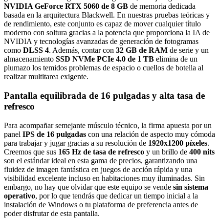
NVIDIA GeForce RTX 5060 de 8 GB
de memoria dedicada
basada en la arquitectura Blackwell. En nuestras pruebas teóricas y
de rendimiento, este conjunto es capaz de mover cualquier título
moderno con soltura gracias a la potencia que proporciona la IA de
NVIDIA y tecnologías avanzadas de generación de fotogramas
como
DLSS 4
. Además, contar con
32 GB de RAM
de serie y un
almacenamiento
SSD NVMe PCIe 4.0 de 1 TB
elimina de un
plumazo los temidos problemas de espacio o cuellos de botella al
realizar multitarea exigente.
Pantalla equilibrada de 16 pulgadas y alta tasa de
refresco
Para acompañar semejante músculo técnico, la firma apuesta por un
panel
IPS de 16 pulgadas
con una relación de aspecto muy cómoda
para trabajar y jugar gracias a su resolución de
1920x1200 píxeles
.
Creemos que sus
165 Hz de tasa de refresco
y un brillo de
400 nits
son el estándar ideal en esta gama de precios, garantizando una
fluidez de imagen fantástica en juegos de acción rápida y una
visibilidad excelente incluso en habitaciones muy iluminadas. Sin
embargo, no hay que olvidar que este equipo se vende
sin sistema
operativo
, por lo que tendrás que dedicar un tiempo inicial a la
instalación de Windows o tu plataforma de preferencia antes de
poder disfrutar de esta pantalla.