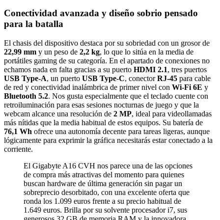
Conectividad avanzada y diseño sobrio pensado
para la batalla
El chasis del dispositivo destaca por su sobriedad con un grosor de
22,99 mm
y un peso de
2,2 kg
, lo que lo sitúa en la media de
portátiles gaming de su categoría. En el apartado de conexiones no
echamos nada en falta gracias a su puerto
HDMI 2.1
, tres puertos
USB Type-A
, un puerto
USB Type-C
, conector
RJ-45
para cable
de red y conectividad inalámbrica de primer nivel con
Wi-Fi 6E
y
Bluetooth 5.2
. Nos gusta especialmente que el teclado cuente con
retroiluminación para esas sesiones nocturnas de juego y que la
webcam alcance una resolución de
2 MP
, ideal para videollamadas
más nítidas que la media habitual de estos equipos. Su batería de
76,1 Wh
ofrece una autonomía decente para tareas ligeras, aunque
lógicamente para exprimir la gráfica necesitarás estar conectado a la
corriente.
El Gigabyte A16 CVH nos parece una de las opciones
de compra más atractivas del momento para quienes
buscan hardware de última generación sin pagar un
sobreprecio desorbitado, con una excelente oferta que
ronda los 1.099 euros frente a su precio habitual de
1.649 euros. Brilla por su solvente procesador i7, sus
generosos 32 GB de memoria RAM y la innovadora