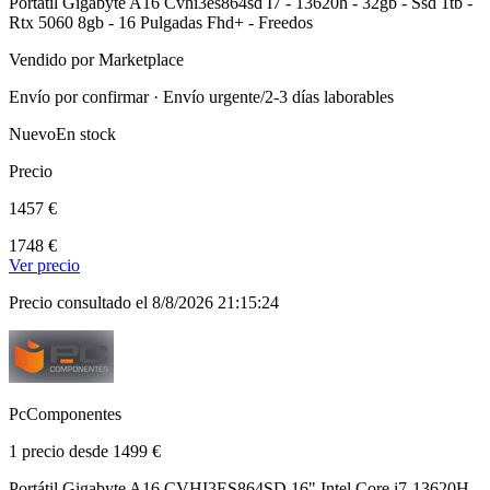
Portatil Gigabyte A16 Cvhi3es864sd I7 - 13620h - 32gb - Ssd 1tb -
Rtx 5060 8gb - 16 Pulgadas Fhd+ - Freedos
Vendido por Marketplace
Envío por confirmar · Envío urgente/2-3 días laborables
Nuevo
En stock
Precio
1457 €
1748 €
Ver precio
Precio consultado el 8/8/2026 21:15:24
PcComponentes
1 precio desde 1499 €
Portátil Gigabyte A16 CVHI3ES864SD 16" Intel Core i7-13620H