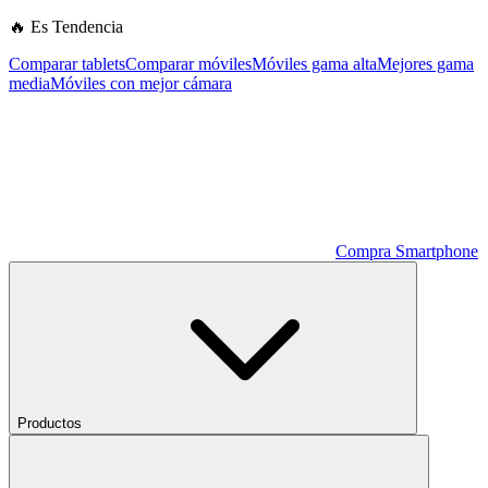
🔥 Es Tendencia
Comparar tablets
Comparar móviles
Móviles gama alta
Mejores gama
media
Móviles con mejor cámara
Compra Smartphone
Productos