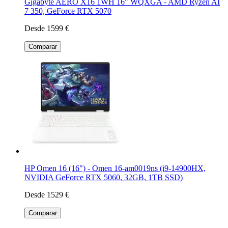
Gigabyte AERO X16 1WH 16" WQXGA - AMD Ryzen AI
7 350, GeForce RTX 5070
Desde 1599 €
Comparar
HP Omen 16 (16") - Omen 16-am0019ns (i9-14900HX,
NVIDIA GeForce RTX 5060, 32GB, 1TB SSD)
Desde 1529 €
Comparar