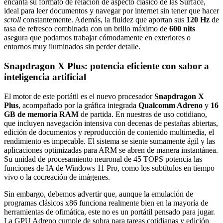
encanta su formato de relación de aspecto clásico de las Surface,
ideal para leer documentos y navegar por internet sin tener que hacer
scroll
constantemente. Además, la fluidez que aportan sus
120 Hz
de
tasa de refresco combinada con un brillo máximo de
600 nits
asegura que podamos trabajar cómodamente en exteriores o
entornos muy iluminados sin perder detalle.
Snapdragon X Plus: potencia eficiente con sabor a
inteligencia artificial
El motor de este portátil es el nuevo procesador
Snapdragon X
Plus
, acompañado por la gráfica integrada
Qualcomm Adreno
y
16
GB de memoria RAM
de partida. En nuestras de uso cotidiano,
que incluyen navegación intensiva con decenas de pestañas abiertas,
edición de documentos y reproducción de contenido multimedia, el
rendimiento es impecable. El sistema se siente sumamente ágil y las
aplicaciones optimizadas para ARM se abren de manera instantánea.
Su unidad de procesamiento neuronal de 45 TOPS potencia las
funciones de IA de Windows 11 Pro, como los subtítulos en tiempo
vivo o la cocreación de imágenes.
Sin embargo, debemos advertir que, aunque la emulación de
programas clásicos x86 funciona realmente bien en la mayoría de
herramientas de ofimática, este no es un portátil pensado para jugar.
La GPU Adreno cumple de sobra para tareas cotidianas y edición