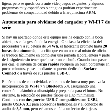
ligera, pero se queda corta ante videojuegos exigentes, y algunos
programas muy específicos o antiguos podrían experimentar
problemas de compatibilidad debido a la arquitectura ARM.
Autonomía para olvidarse del cargador y Wi-Fi 7 de
serie
Si hay un apartado donde este equipo nos ha dejado con la boca
abierta, es en la gestión de la energía. Gracias a la eficiencia del
procesador y a su batería de
54 Wh
, el fabricante promete hasta
20
horas de autonomía
, una cifra que en un uso real mixto de oficina
se traduce fácilmente en completar una jornada laboral entera y parte
de la siguiente sin tener que buscar un enchufe. Cuando toca pasar
por caja, el sistema de
carga rápida
recupera un buen porcentaje en
pocos minutos, ya sea mediante su puerto dedicado
Surface
Connect
o a través de sus puertos
USB-C
.
En términos de conectividad, valoramos de forma muy positiva la
incorporación de
Wi-Fi 7
y
Bluetooth 5.4
, asegurando una
conexión inalámbrica ultrarrápida y preparada para el futuro. No
obstante, la selección de puertos físicos es algo minimalista.
Contamos con
dos puertos USB-C compatibles con USB4
, un
puerto
USB-A 3.1
para accesorios tradicionales y el conector de
audio de
3,5 mm
, pero echamos en falta un lector de tarjetas