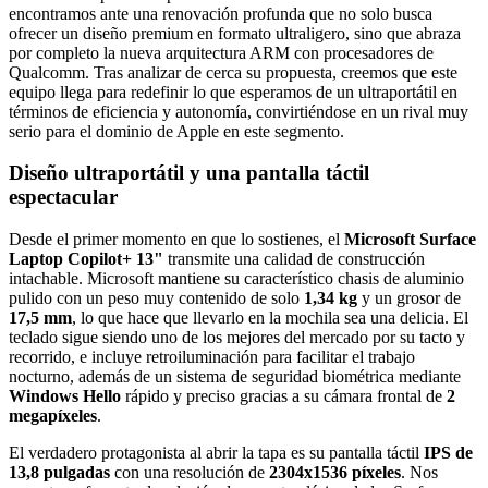
encontramos ante una renovación profunda que no solo busca
ofrecer un diseño premium en formato ultraligero, sino que abraza
por completo la nueva arquitectura ARM con procesadores de
Qualcomm. Tras analizar de cerca su propuesta, creemos que este
equipo llega para redefinir lo que esperamos de un ultraportátil en
términos de eficiencia y autonomía, convirtiéndose en un rival muy
serio para el dominio de Apple en este segmento.
Diseño ultraportátil y una pantalla táctil
espectacular
Desde el primer momento en que lo sostienes, el
Microsoft Surface
Laptop Copilot+ 13"
transmite una calidad de construcción
intachable. Microsoft mantiene su característico chasis de aluminio
pulido con un peso muy contenido de solo
1,34 kg
y un grosor de
17,5 mm
, lo que hace que llevarlo en la mochila sea una delicia. El
teclado sigue siendo uno de los mejores del mercado por su tacto y
recorrido, e incluye retroiluminación para facilitar el trabajo
nocturno, además de un sistema de seguridad biométrica mediante
Windows Hello
rápido y preciso gracias a su cámara frontal de
2
megapíxeles
.
El verdadero protagonista al abrir la tapa es su pantalla táctil
IPS de
13,8 pulgadas
con una resolución de
2304x1536 píxeles
. Nos