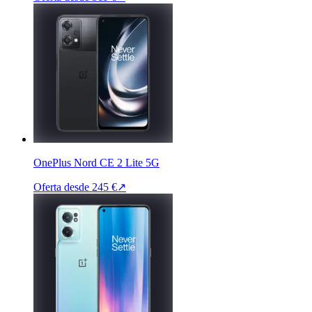
OnePlus Nord CE 2 Lite 5G
Oferta desde
245 €
↗