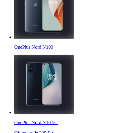
OnePlus Nord N100
OnePlus Nord N10 5G
Oferta desde
229 €
↗