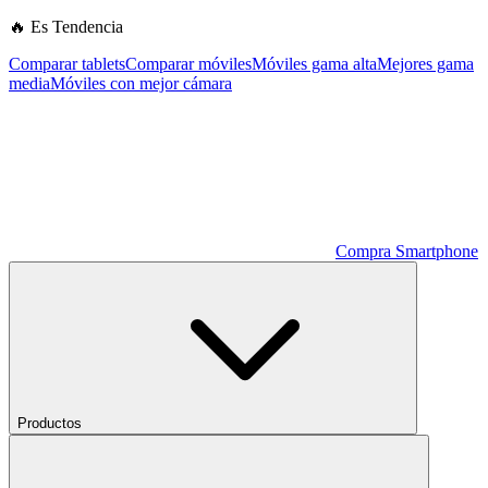
🔥 Es Tendencia
Comparar tablets
Comparar móviles
Móviles gama alta
Mejores gama
media
Móviles con mejor cámara
Compra Smartphone
Productos