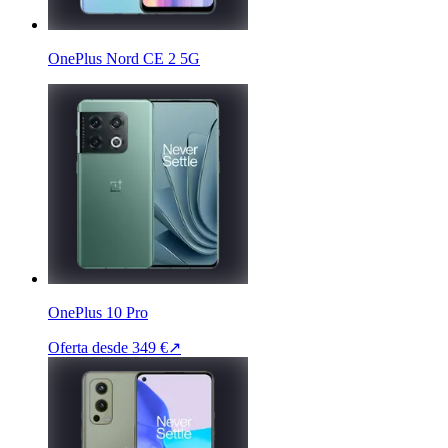
OnePlus Nord CE 2 5G
OnePlus 10 Pro
Oferta desde
349 €
↗