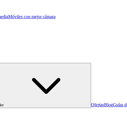
edia
Móviles con mejor cámara
Ofertas
Blog
Guías 
or