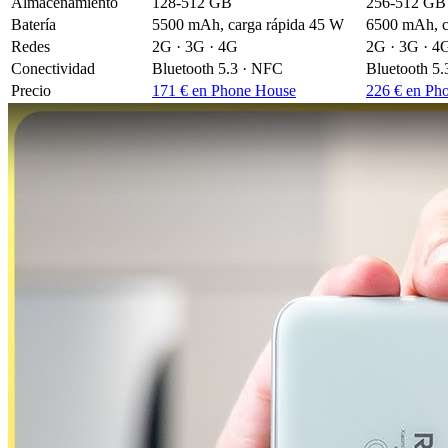
Almacenamiento
128-512 GB
256-512 GB
Batería
5500 mAh, carga rápida 45 W
6500 mAh, c
Redes
2G · 3G · 4G
2G · 3G · 4
Conectividad
Bluetooth 5.3 · NFC
Bluetooth 5
Precio
171 € en Phone House
226 € en Ph