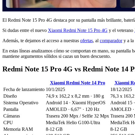
El Redmi Note 15 Pro 4G destaca por su pantalla más brillante, bater
Si dudas entre el nuevo
Xiaomi Redmi Note 15 Pro 4G
y el veterano
Además, te dejamos el acceso a nuestras
ofertas
, al
comparador
y a la
En estas líneas analizamos cómo se comportan en mano, su pantalla bajo
mantiene argumentos sólidos si cazas un buen descuento.
Redmi Note 15 Pro 4G vs Redmi Note 14 Pr
Xiaomi Redmi Note 14 Pro
Xiaomi R
Fecha de lanzamiento
10/1/2025
18/12/2025
Diseño
74,9 x 162,2 x 8,2 mm · 180 g
76,3 x 163,2
Sistema Operativo
Android 14 · Xiaomi HyperOS
Android 15 
Pantalla
AMOLED · 6,67" · 120 Hz
AMOLED · 6
Cámaras
Trasera 200 Mpx / Selfie 32 Mpx
Trasera 200 
CPU
MediaTek Helio G100-Ultra
MediaTek He
Memoria RAM
8-12 GB
8-12 GB