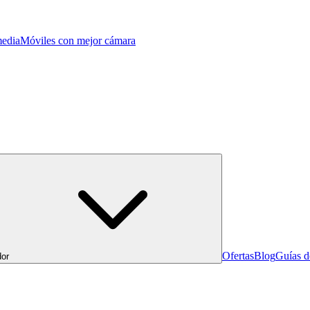
edia
Móviles con mejor cámara
Ofertas
Blog
Guías 
or