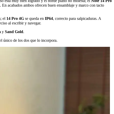
peso está muy bien logrado y el borde plano no molesta; el
Note 14 Pro
cil. En acabados ambos ofrecen buen ensamblaje y marco con tacto
a; el
14 Pro 4G
se queda en
IP64
, correcto para salpicaduras. A
ciso al escribir y navegar.
a
y
Sand Gold
.
el único de los dos que lo incorpora.