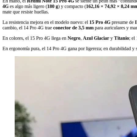
En mano, el
Redmi Note 15 Pro 4G
se siente un pelín más “contund
4G
es algo más ligero (
180 g
) y compacto (
162,16 × 74,92 × 8,24 m
mate que resiste huellas.
La resistencia mejora en el modelo nuevo: el
15 Pro 4G
presume de
cambio, el 14 Pro 4G trae
conector de 3,5 mm
para auriculares y ma
En colores, el 15 Pro 4G llega en
Negro
,
Azul Glaciar
y
Titanio
; el
En ergonomía pura, el 14 Pro 4G gana por ligereza; en durabilidad y 