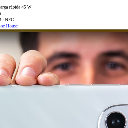
arga rápida 45 W
G
.3 · NFC
one House