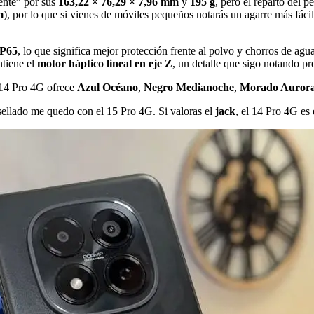
ente” por sus
163,22 × 76,29 × 7,96 mm
y
195 g
, pero el reparto del 
m
), por lo que si vienes de móviles pequeños notarás un agarre más fá
IP65
, lo que significa mejor protección frente al polvo y chorros de agu
ntiene el
motor háptico lineal en eje Z
, un detalle que sigo notando pre
 14 Pro 4G ofrece
Azul Océano
,
Negro Medianoche
,
Morado Auror
sellado me quedo con el 15 Pro 4G. Si valoras el
jack
, el 14 Pro 4G es 