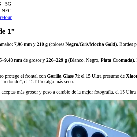
G · 5G
 · NFC
refour
de 1”
 tamaño:
7,96 mm
y
210 g
(colores
Negro/Gris/Mocha Gold
). Bordes p
35–9,48 mm
de grosor y
226–229 g
(Blanco, Negro,
Plata Cromada
).
o protege el frontal con
Gorilla Glass 7i
; el 15 Ultra presume de
Xiaom
s “redondo”, el 15T Pro algo más seco.
si aceptas más grosor y peso a cambio de la mejor fotografía, el 15 Ultr