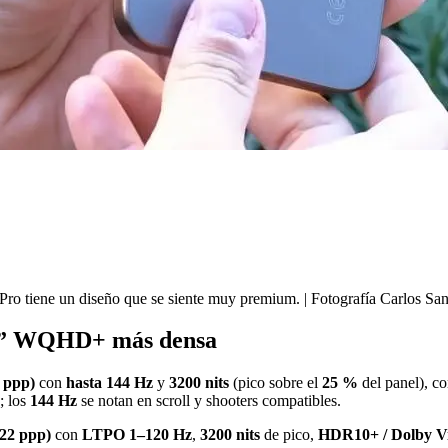
ro tiene un diseño que se siente muy premium. | Fotografía Carlos S
,73” WQHD+ más densa
 ppp)
con
hasta 144 Hz
y
3200 nits
(pico sobre el
25 %
del panel), c
; los
144 Hz
se notan en scroll y shooters compatibles.
22 ppp)
con
LTPO 1–120 Hz
,
3200 nits
de pico,
HDR10+ / Dolby Vi