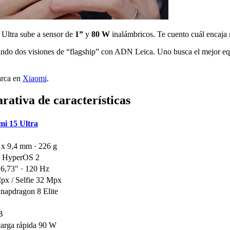
 Ultra sube a sensor de
1”
y
80 W
inalámbricos. Te cuento cuál encaja
ando dos visiones de “flagship” con ADN Leica. Uno busca el mejor equ
arca en
Xiaomi
.
ativa de características
mi 15 Ultra
 x 9,4 mm · 226 g
· HyperOS 2
,73" · 120 Hz
px / Selfie 32 Mpx
apdragon 8 Elite
B
arga rápida 90 W