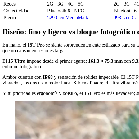
Redes
2G · 3G · 4G · 5G
2G · 3G · 4
Conectividad
Bluetooth 6 · NFC
Bluetooth 6
Precio
529 € en MediaMarkt
998 € en Car
Diseño: fino y ligero vs bloque fotográfico 
En mano, el
15T Pro
se siente sorprendentemente estilizado para su
que no cansan en sesiones largas.
El
15 Ultra
impone desde el primer agarre:
161,3 × 75,3 mm
con
9,
enfoque fotográfico.
Ambos cuentan con
IP68
y sensación de solidez impecable. El 15T Pr
vibración, los dos usan motor lineal
X
bien afinado; el Ultra vibra má
Si tu prioridad es ergonomía y bolsillo, el 15T Pro es más llevadero; 