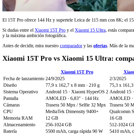
El 15T Pro ofrece 144 Hz y supertele Leica de 115 mm con 8K; el 15
Si dudas entre el
Xiaomi 15T Pro
y el
Xiaomi 15 Ultra
, estás compar
y la máxima ambición fotográfica.
Antes de decidir, mira nuestro
comparador
y las
ofertas
. Más de la m
Xiaomi 15T Pro vs Xiaomi 15 Ultra: compar
Xiaomi 15T Pro
Xiao
Fecha de lanzamiento
24/9/2025
2/3/2025
Diseño
77,9 x 162,7 x 8 mm · 210 g
75,3 x 161,3
Sistema Operativo
Android 15 · Xiaomi HyperOS 2
Android 15 
Pantalla
AMOLED · 6,83" · 144 Hz
AMOLED · 6
Cámaras
Trasera 50 Mpx / Selfie 32 Mpx
Trasera 50 M
CPU
MediaTek Dimensity 9400+
Qualcomm Sn
Memoria RAM
12 GB
16 GB
Almacenamiento
256-1024 GB
512-1024 G
Batería
5500 mAh, carga rápida 90 W
5410 mAh, c