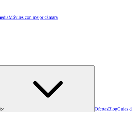
edia
Móviles con mejor cámara
Ofertas
Blog
Guías 
or