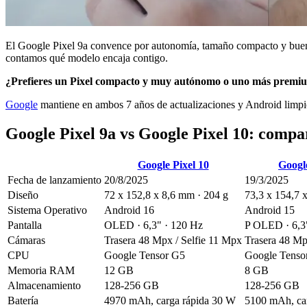
El Google Pixel 9a convence por autonomía, tamaño compacto y buen pr
contamos qué modelo encaja contigo.
¿Prefieres un Pixel compacto y muy autónomo o uno más premium
Google
mantiene en ambos 7 años de actualizaciones y Android limpi
Google Pixel 9a vs Google Pixel 10: compar
Google Pixel 10
Google
Fecha de lanzamiento
20/8/2025
19/3/2025
Diseño
72 x 152,8 x 8,6 mm · 204 g
73,3 x 154,7 
Sistema Operativo
Android 16
Android 15
Pantalla
OLED · 6,3" · 120 Hz
P OLED · 6,3
Cámaras
Trasera 48 Mpx / Selfie 11 Mpx
Trasera 48 Mp
CPU
Google Tensor G5
Google Tenso
Memoria RAM
12 GB
8 GB
Almacenamiento
128-256 GB
128-256 GB
Batería
4970 mAh, carga rápida 30 W
5100 mAh, ca