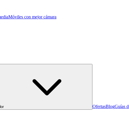
edia
Móviles con mejor cámara
Ofertas
Blog
Guías 
or