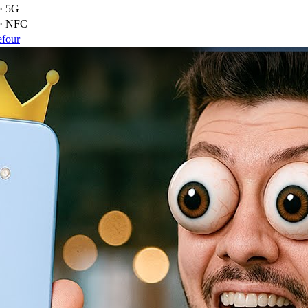
· 5G
 · NFC
efour