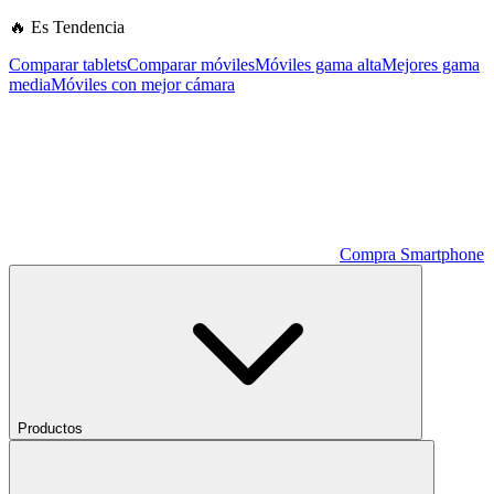
🔥 Es Tendencia
Comparar tablets
Comparar móviles
Móviles gama alta
Mejores gama
media
Móviles con mejor cámara
Compra Smartphone
Productos