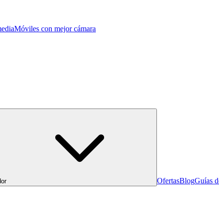
edia
Móviles con mejor cámara
Ofertas
Blog
Guías 
or