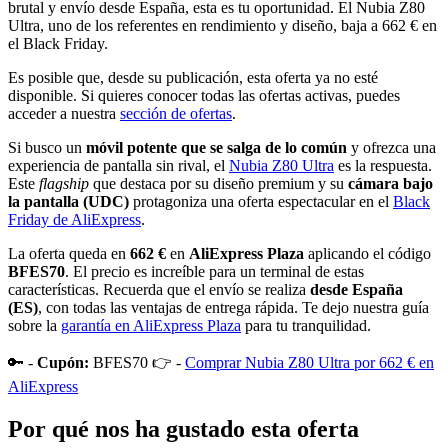
brutal y envío desde España, esta es tu oportunidad. El Nubia Z80
Ultra, uno de los referentes en rendimiento y diseño, baja a 662 € en
el Black Friday.
Es posible que, desde su publicación, esta oferta ya no esté
disponible. Si quieres conocer todas las ofertas activas, puedes
acceder a nuestra
sección de ofertas
.
Si busco un
móvil potente que se salga de lo común
y ofrezca una
experiencia de pantalla sin rival, el
Nubia Z80 Ultra
es la respuesta.
Este
flagship
que destaca por su diseño premium y su
cámara bajo
la pantalla (UDC)
protagoniza una oferta espectacular en el
Black
Friday de AliExpress
.
La oferta queda en
662 €
en
AliExpress Plaza
aplicando el código
BFES70
. El precio es increíble para un terminal de estas
características. Recuerda que el envío se realiza
desde España
(ES)
, con todas las ventajas de entrega rápida. Te dejo nuestra guía
sobre la
garantía en AliExpress Plaza
para tu tranquilidad.
🔑 -
Cupón:
BFES70 👉 -
Comprar Nubia Z80 Ultra por 662 € en
AliExpress
Por qué nos ha gustado esta oferta