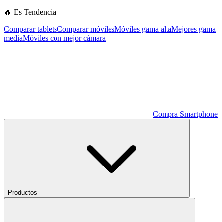
🔥 Es Tendencia
Comparar tablets
Comparar móviles
Móviles gama alta
Mejores gama
media
Móviles con mejor cámara
Compra Smartphone
Productos