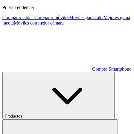
🔥 Es Tendencia
Comparar tablets
Comparar móviles
Móviles gama alta
Mejores gama
media
Móviles con mejor cámara
Compra Smartphone
Productos