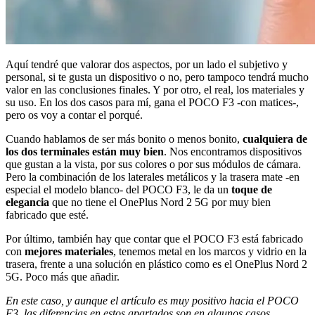
Aquí tendré que valorar dos aspectos, por un lado el subjetivo y
personal, si te gusta un dispositivo o no, pero tampoco tendrá mucho
valor en las conclusiones finales. Y por otro, el real, los materiales y
su uso. En los dos casos para mí, gana el POCO F3 -con matices-,
pero os voy a contar el porqué.
Cuando hablamos de ser más bonito o menos bonito,
cualquiera de
los dos terminales están muy bien
. Nos encontramos dispositivos
que gustan a la vista, por sus colores o por sus módulos de cámara.
Pero la combinación de los laterales metálicos y la trasera mate -en
especial el modelo blanco- del POCO F3, le da un
toque de
elegancia
que no tiene el OnePlus Nord 2 5G por muy bien
fabricado que esté.
Por último, también hay que contar que el POCO F3 está fabricado
con
mejores materiales
, tenemos metal en los marcos y vidrio en la
trasera, frente a una solución en plástico como es el OnePlus Nord 2
5G. Poco más que añadir.
En este caso, y aunque el artículo es muy positivo hacia el POCO
F3, las diferencias en estos apartados son en algunos casos