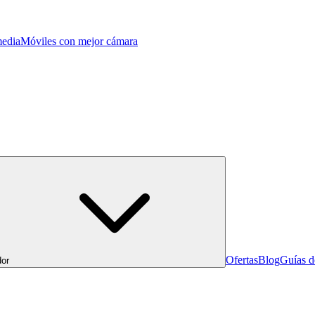
edia
Móviles con mejor cámara
Ofertas
Blog
Guías 
or