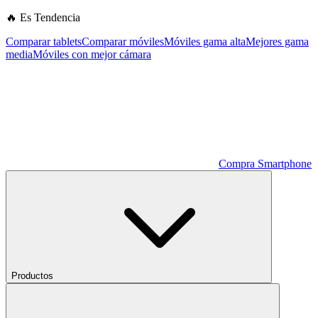
🔥 Es Tendencia
Comparar tablets
Comparar móviles
Móviles gama alta
Mejores gama
media
Móviles con mejor cámara
Compra Smartphone
Productos