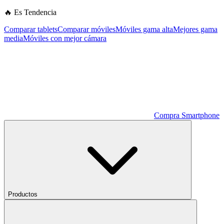
🔥 Es Tendencia
Comparar tablets
Comparar móviles
Móviles gama alta
Mejores gama
media
Móviles con mejor cámara
Compra Smartphone
Productos