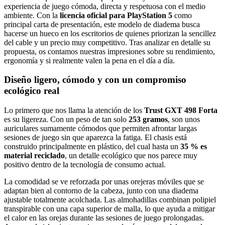
experiencia de juego cómoda, directa y respetuosa con el medio
ambiente. Con la
licencia oficial para PlayStation 5
como
principal carta de presentación, este modelo de diadema busca
hacerse un hueco en los escritorios de quienes priorizan la sencillez
del cable y un precio muy competitivo. Tras analizar en detalle su
propuesta, os contamos nuestras impresiones sobre su rendimiento,
ergonomía y si realmente valen la pena en el día a día.
Diseño ligero, cómodo y con un compromiso
ecológico real
Lo primero que nos llama la atención de los
Trust GXT 498 Forta
es su ligereza. Con un peso de tan solo
253 gramos
, son unos
auriculares sumamente cómodos que permiten afrontar largas
sesiones de juego sin que aparezca la fatiga. El chasis está
construido principalmente en plástico, del cual hasta un
35 % es
material reciclado
, un detalle ecológico que nos parece muy
positivo dentro de la tecnología de consumo actual.
La comodidad se ve reforzada por unas orejeras móviles que se
adaptan bien al contorno de la cabeza, junto con una diadema
ajustable totalmente acolchada. Las almohadillas combinan polipiel
transpirable con una capa superior de malla, lo que ayuda a mitigar
el calor en las orejas durante las sesiones de juego prolongadas.