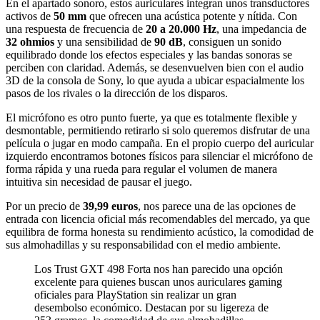
En el apartado sonoro, estos auriculares integran unos transductores
activos de
50 mm
que ofrecen una acústica potente y nítida. Con
una respuesta de frecuencia de
20 a 20.000 Hz
, una impedancia de
32 ohmios
y una sensibilidad de
90 dB
, consiguen un sonido
equilibrado donde los efectos especiales y las bandas sonoras se
perciben con claridad. Además, se desenvuelven bien con el audio
3D de la consola de Sony, lo que ayuda a ubicar espacialmente los
pasos de los rivales o la dirección de los disparos.
El micrófono es otro punto fuerte, ya que es totalmente flexible y
desmontable, permitiendo retirarlo si solo queremos disfrutar de una
película o jugar en modo campaña. En el propio cuerpo del auricular
izquierdo encontramos botones físicos para silenciar el micrófono de
forma rápida y una rueda para regular el volumen de manera
intuitiva sin necesidad de pausar el juego.
Por un precio de
39,99 euros
, nos parece una de las opciones de
entrada con licencia oficial más recomendables del mercado, ya que
equilibra de forma honesta su rendimiento acústico, la comodidad de
sus almohadillas y su responsabilidad con el medio ambiente.
Los Trust GXT 498 Forta nos han parecido una opción
excelente para quienes buscan unos auriculares gaming
oficiales para PlayStation sin realizar un gran
desembolso económico. Destacan por su ligereza de