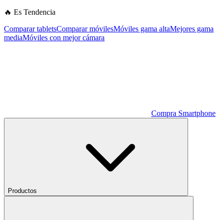
🔥 Es Tendencia
Comparar tablets
Comparar móviles
Móviles gama alta
Mejores gama
media
Móviles con mejor cámara
Compra Smartphone
Productos