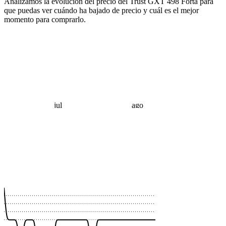
Analizamos la evolución del precio del Trust GXT 498 Forta para
que puedas ver cuándo ha bajado de precio y cuál es el mejor
momento para comprarlo.
jul
ago
 €
 €
 €
 €
 €
 €
 €
 €
 €