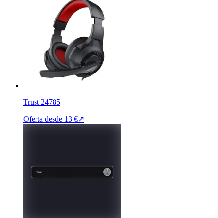
Trust 24785
Oferta desde
13 €
↗