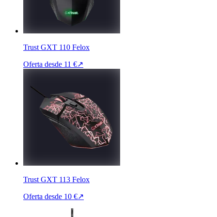
Trust GXT 110 Felox
Oferta desde
11 €
↗
Trust GXT 113 Felox
Oferta desde
10 €
↗