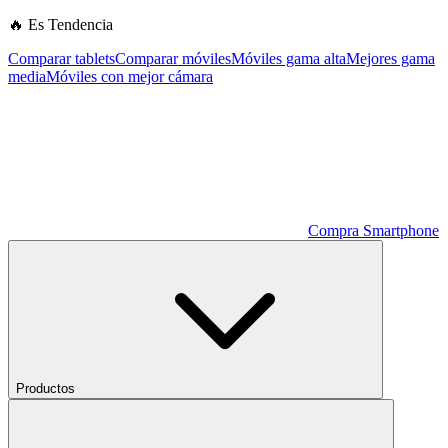
🔥 Es Tendencia
Comparar tablets
Comparar móviles
Móviles gama alta
Mejores gama
media
Móviles con mejor cámara
Compra Smartphone
Productos