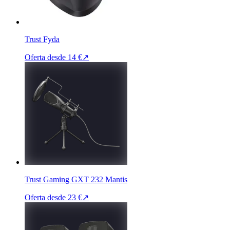
Trust Fyda
Oferta desde
14 €
↗
Trust Gaming GXT 232 Mantis
Oferta desde
23 €
↗