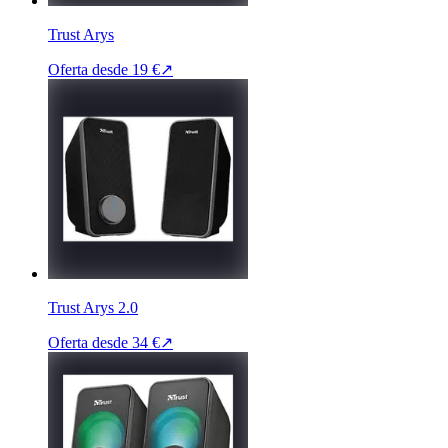
Trust Arys
Oferta desde
19 €
↗
Trust Arys 2.0
Oferta desde
34 €
↗