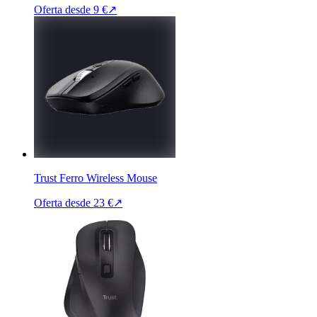
Oferta desde
9 €
↗
Trust Ferro Wireless Mouse
Oferta desde
23 €
↗