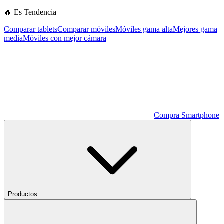
🔥 Es Tendencia
Comparar tablets
Comparar móviles
Móviles gama alta
Mejores gama
media
Móviles con mejor cámara
Compra Smartphone
Productos