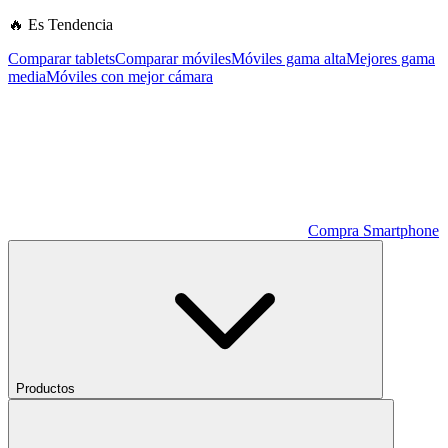
🔥 Es Tendencia
Comparar tablets
Comparar móviles
Móviles gama alta
Mejores gama
media
Móviles con mejor cámara
Compra Smartphone
Productos