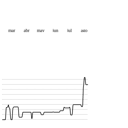
mar
abr
may
jun
jul
ago
 €
 €
 €
 €
 €
 €
 €
 €
 €