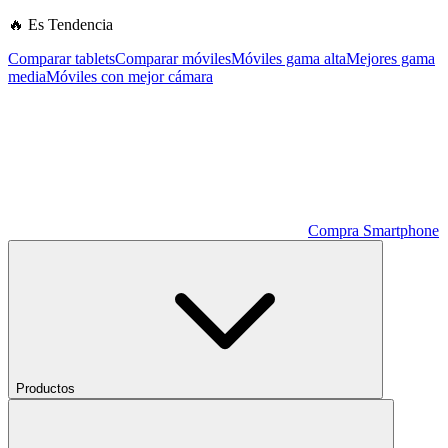
🔥 Es Tendencia
Comparar tablets
Comparar móviles
Móviles gama alta
Mejores gama
media
Móviles con mejor cámara
Compra Smartphone
Productos