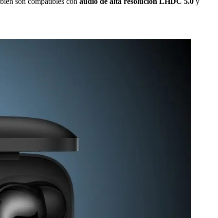
ambién son compatibles con
audio de alta resolución LHDC 5.0
y