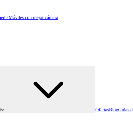
edia
Móviles con mejor cámara
Ofertas
Blog
Guías 
or