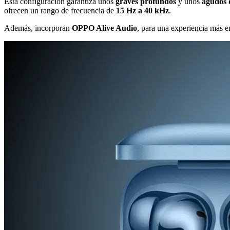
Esta configuración garantiza unos
graves profundos
y unos
agudos 
ofrecen un rango de frecuencia de
15 Hz a 40 kHz
.
Además, incorporan
OPPO Alive Audio
, para una experiencia más e