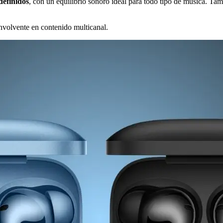
definidos
, con un equilibrio sonoro ideal para todo tipo de música. T
nvolvente en contenido multicanal.