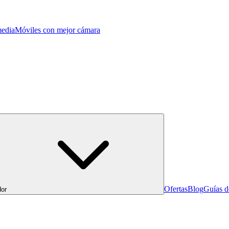
edia
Móviles con mejor cámara
Ofertas
Blog
Guías 
or