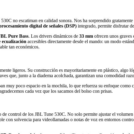
 530C no escatiman en calidad sonora. Nos ha sorprendido gratamente 
procesamiento digital de señales (DSP)
integrado, permite disfrutar d
JBL Pure Bass
. Los drivers dinámicos de
33 mm
ofrecen unos graves c
e ecualización
accesibles directamente desde el mando: un modo estánda
cable tan económicos.
amente ligeros. Su construcción es mayoritariamente en plástico, algo ló
aves que, junto a la diadema acolchada, garantizan una comodidad razo
pan muy poco espacio en la mochila, lo que refuerza su enfoque como c
e agradecemos cada vez que los sacamos del bolso con prisas.
ro de control de los JBL Tune 530C. No solo permite ajustar el volumen o
le con solvencia para videollamadas o notas de voz en entornos control