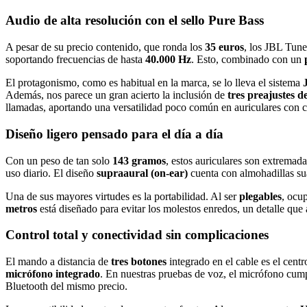
Audio de alta resolución con el sello Pure Bass
A pesar de su precio contenido, que ronda los
35 euros
, los JBL Tune
soportando frecuencias de hasta
40.000 Hz
. Esto, combinado con un
El protagonismo, como es habitual en la marca, se lo lleva el sistema
Además, nos parece un gran acierto la inclusión de
tres preajustes d
llamadas, aportando una versatilidad poco común en auriculares con 
Diseño ligero pensado para el día a día
Con un peso de tan solo
143 gramos
, estos auriculares son extremad
uso diario. El diseño
supraaural (on-ear)
cuenta con almohadillas su
Una de sus mayores virtudes es la portabilidad. Al ser
plegables
, ocu
metros
está diseñado para evitar los molestos enredos, un detalle qu
Control total y conectividad sin complicaciones
El mando a distancia de
tres botones
integrado en el cable es el cent
micrófono integrado
. En nuestras pruebas de voz, el micrófono cump
Bluetooth del mismo precio.