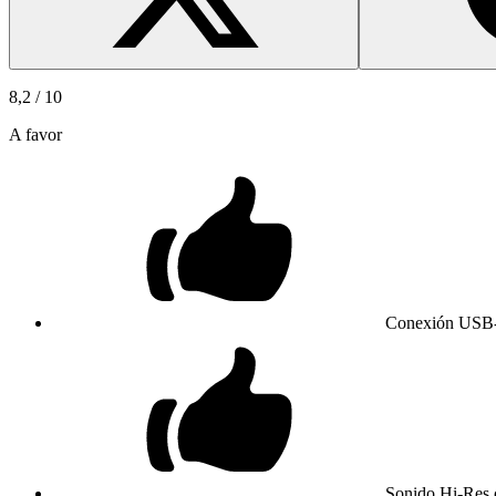
8,2
/ 10
A favor
Conexión USB-C
Sonido Hi-Res 