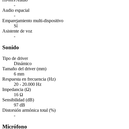
-
Audio espacial
-
Emparejamiento multi-dispositivo
Sí
Asistente de voz
-
Sonido
Tipo de driver
Dinámico
Tamaño del driver (mm)
6 mm
Respuesta en frecuencia (Hz)
20 - 20.000 Hz
Impedancia (Ω)
16 Ω
Sensibilidad (dB)
97 dB
Distorsión armónica total (%)
-
Micrófono