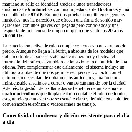
mantiene su sello de identidad gracias a unos transductores
dinámicos de
6 milímetros
con una impedancia de
16 ohmios
y una
sensibilidad de
97 dB
. En nuestras pruebas con diferentes géneros
musicales, nos ha parecido que ofrecen una firma de sonido muy
agradable, con unos graves con pegada pero controlados y una
respuesta de frecuencia de rango completo que va de los
20 a los
20.000 Hz
.
La cancelación activa de ruido cumple con creces para su rango de
precio. Aunque no llega a la burbuja absoluta de los modelos que
doblan o triplican su coste, atenúa de manera muy efectiva el
murmullo del tráfico, el zumbido de los aviones o el bullicio de una
oficina. Para complementar este aislamiento, el sistema incluye un
útil modo ambiente que nos permite recuperar el contacto con el
entorno sin necesidad de quitarnos los auriculares, una función
indispensable si salimos a correr o vamos caminando por la ciudad.
Además, la gestión de las llamadas se beneficia de un sistema de
cuatro micrófonos
que limpia de forma notable el ruido de fondo,
asegurando que nuestra voz se escuche clara y definida en cualquier
conversación telefónica o videollamada de trabajo.
Conectividad moderna y diseño resistente para el día
a día