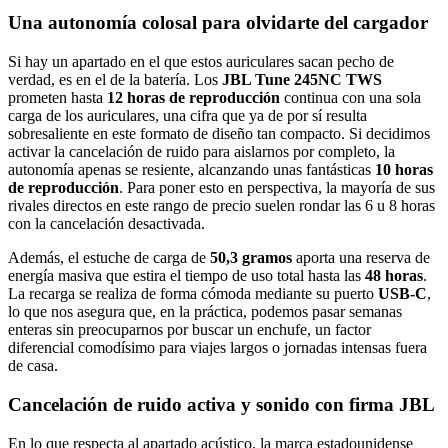
Una autonomía colosal para olvidarte del cargador
Si hay un apartado en el que estos auriculares sacan pecho de
verdad, es en el de la batería. Los
JBL Tune 245NC TWS
prometen hasta
12 horas de reproducción
continua con una sola
carga de los auriculares, una cifra que ya de por sí resulta
sobresaliente en este formato de diseño tan compacto. Si decidimos
activar la cancelación de ruido para aislarnos por completo, la
autonomía apenas se resiente, alcanzando unas fantásticas
10 horas
de reproducción
. Para poner esto en perspectiva, la mayoría de sus
rivales directos en este rango de precio suelen rondar las 6 u 8 horas
con la cancelación desactivada.
Además, el estuche de carga de
50,3 gramos
aporta una reserva de
energía masiva que estira el tiempo de uso total hasta las
48 horas
.
La recarga se realiza de forma cómoda mediante su puerto
USB-C
,
lo que nos asegura que, en la práctica, podemos pasar semanas
enteras sin preocuparnos por buscar un enchufe, un factor
diferencial comodísimo para viajes largos o jornadas intensas fuera
de casa.
Cancelación de ruido activa y sonido con firma JBL
En lo que respecta al apartado acústico, la marca estadounidense