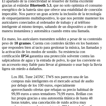
El apartado de la conectividad se resuelve de forma excelente
gracias al estándar
Bluetooth 5.3
, que no solo optimiza el consumo
energético de la batería sino que ofrece una estabilidad de conexión
impecable. Nos parece un gran acierto la inclusión de la tecnología
de emparejamiento multidispositivo, lo que nos permite mantener los
auriculares conectados al ordenador de trabajo y al teléfono
inteligente al mismo tiempo, saltando de un dispositivo a otro de
manera instantánea y automática cuando entra una llamada.
En mano, los auriculares transmiten solidez a pesar de su contenido
peso de
10 gramos
. Cuenta con controles táctiles en los bastones
que responden bien al tacto para gestionar la música, las llamadas y
la activación de los modos de sonido. Su resistencia con
certificación
IP54
garantiza una protección solvente contra las
salpicaduras de agua y la entrada de polvo, lo que los convierte en
un accesorio muy fiable para llevar al gimnasio o usar bajo la lluvia
ligera sin miedo a dañarlos.
Los JBL Tune 245NC TWS nos parecen una de las
compras más inteligentes en el mercado actual de audio
por debajo de los 100 euros, especialmente
aprovechando ofertas que rebajan su precio habitual de
99,99 euros a unos tentadores 79,99 euros. Brillan con
luz propia gracias a una autonomía titánica de hasta 48
horas totales, una cancelación de ruido activa muy