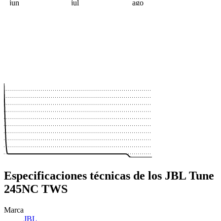
jun
jul
ago
 €
 €
 €
 €
 €
 €
 €
 €
 €
 €
Especificaciones técnicas de los JBL Tune
245NC TWS
Marca
JBL