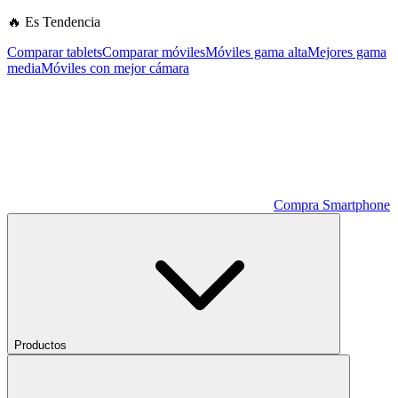
🔥 Es Tendencia
Comparar tablets
Comparar móviles
Móviles gama alta
Mejores gama
media
Móviles con mejor cámara
Compra Smartphone
Productos