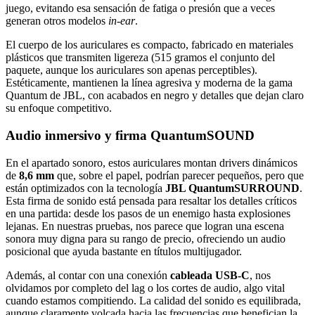
juego, evitando esa sensación de fatiga o presión que a veces
generan otros modelos
in-ear
.
El cuerpo de los auriculares es compacto, fabricado en materiales
plásticos que transmiten ligereza (515 gramos el conjunto del
paquete, aunque los auriculares son apenas perceptibles).
Estéticamente, mantienen la línea agresiva y moderna de la gama
Quantum de JBL, con acabados en negro y detalles que dejan claro
su enfoque competitivo.
Audio inmersivo y firma QuantumSOUND
En el apartado sonoro, estos auriculares montan drivers dinámicos
de
8,6 mm
que, sobre el papel, podrían parecer pequeños, pero que
están optimizados con la tecnología
JBL QuantumSURROUND
.
Esta firma de sonido está pensada para resaltar los detalles críticos
en una partida: desde los pasos de un enemigo hasta explosiones
lejanas. En nuestras pruebas, nos parece que logran una escena
sonora muy digna para su rango de precio, ofreciendo un audio
posicional que ayuda bastante en títulos multijugador.
Además, al contar con una conexión
cableada USB-C
, nos
olvidamos por completo del lag o los cortes de audio, algo vital
cuando estamos compitiendo. La calidad del sonido es equilibrada,
aunque claramente volcada hacia las frecuencias que benefician la