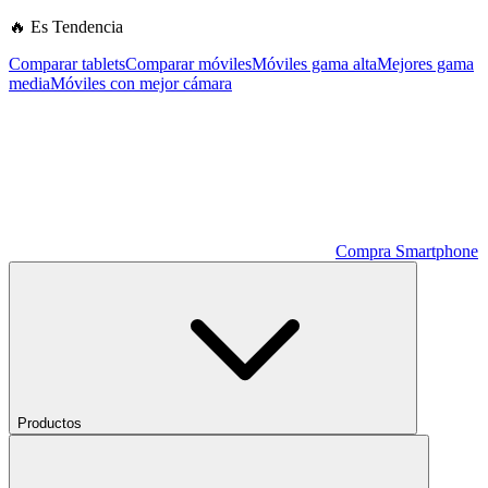
🔥 Es Tendencia
Comparar tablets
Comparar móviles
Móviles gama alta
Mejores gama
media
Móviles con mejor cámara
Compra Smartphone
Productos