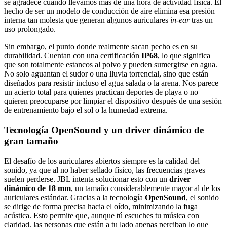
se agradece cuando llevamos más de una hora de actividad física. El
hecho de ser un modelo de conducción de aire elimina esa presión
interna tan molesta que generan algunos auriculares
in-ear
tras un
uso prolongado.
Sin embargo, el punto donde realmente sacan pecho es en su
durabilidad. Cuentan con una certificación
IP68
, lo que significa
que son totalmente estancos al polvo y pueden sumergirse en agua.
No solo aguantan el sudor o una lluvia torrencial, sino que están
diseñados para resistir incluso el agua salada o la arena. Nos parece
un acierto total para quienes practican deportes de playa o no
quieren preocuparse por limpiar el dispositivo después de una sesión
de entrenamiento bajo el sol o la humedad extrema.
Tecnología OpenSound y un driver dinámico de
gran tamaño
El desafío de los auriculares abiertos siempre es la calidad del
sonido, ya que al no haber sellado físico, las frecuencias graves
suelen perderse. JBL intenta solucionar esto con un
driver
dinámico de 18 mm
, un tamaño considerablemente mayor al de los
auriculares estándar. Gracias a la tecnología
OpenSound
, el sonido
se dirige de forma precisa hacia el oído, minimizando la fuga
acústica. Esto permite que, aunque tú escuches tu música con
claridad, las personas que están a tu lado apenas perciban lo que