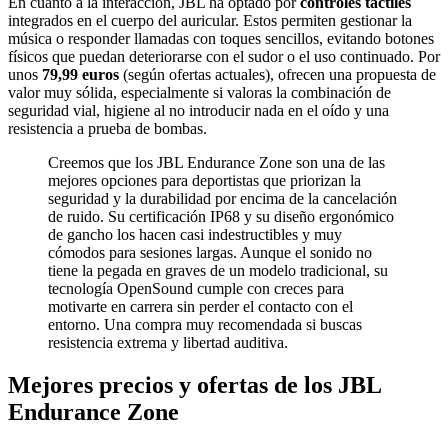
En cuanto a la interacción, JBL ha optado por
controles táctiles
integrados en el cuerpo del auricular. Estos permiten gestionar la
música o responder llamadas con toques sencillos, evitando botones
físicos que puedan deteriorarse con el sudor o el uso continuado. Por
unos
79,99 euros
(según ofertas actuales), ofrecen una propuesta de
valor muy sólida, especialmente si valoras la combinación de
seguridad vial, higiene al no introducir nada en el oído y una
resistencia a prueba de bombas.
Creemos que los JBL Endurance Zone son una de las
mejores opciones para deportistas que priorizan la
seguridad y la durabilidad por encima de la cancelación
de ruido. Su certificación IP68 y su diseño ergonómico
de gancho los hacen casi indestructibles y muy
cómodos para sesiones largas. Aunque el sonido no
tiene la pegada en graves de un modelo tradicional, su
tecnología OpenSound cumple con creces para
motivarte en carrera sin perder el contacto con el
entorno. Una compra muy recomendada si buscas
resistencia extrema y libertad auditiva.
Mejores precios y ofertas de los JBL
Endurance Zone