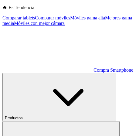
🔥 Es Tendencia
Comparar tablets
Comparar móviles
Móviles gama alta
Mejores gama
media
Móviles con mejor cámara
Compra Smartphone
Productos