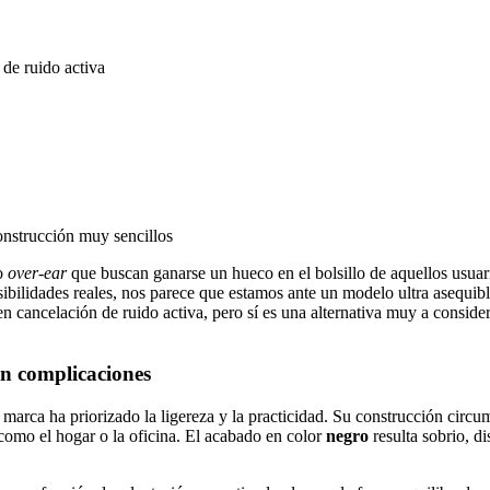
 de ruido activa
onstrucción muy sencillos
po
over-ear
que buscan ganarse un hueco en el bolsillo de aquellos usua
osibilidades reales, nos parece que estamos ante un modelo ultra asequibl
en cancelación de ruido activa, pero sí es una alternativa muy a conside
sin complicaciones
marca ha priorizado la ligereza y la practicidad. Su construcción circ
 como el hogar o la oficina. El acabado en color
negro
resulta sobrio, di