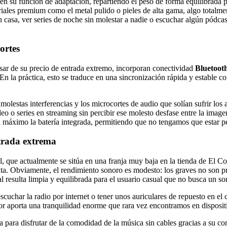
n su función de adaptación, repartiendo el peso de forma equilibrada pa
riales premium como el metal pulido o pieles de alta gama, algo totalme
n casa, ver series de noche sin molestar a nadie o escuchar algún pódc
ortes
esar de su precio de entrada extremo, incorporan conectividad
Bluetooth
 la práctica, esto se traduce en una sincronización rápida y estable con 
lestas interferencias y los microcortes de audio que solían sufrir los 
o o series en streaming sin percibir ese molesto desfase entre la image
l máximo la batería integrada, permitiendo que no tengamos que estar pe
ntrada extrema
l, que actualmente se sitúa en una franja muy baja en la tienda de El Cor
ta. Obviamente, el rendimiento sonoro es modesto: los graves no son p
esulta limpia y equilibrada para el usuario casual que no busca un soni
cuchar la radio por internet o tener unos auriculares de repuesto en el 
dor aporta una tranquilidad enorme que rara vez encontramos en disposit
para disfrutar de la comodidad de la música sin cables gracias a su co