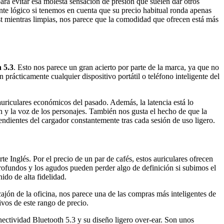
ra evitar esa molesta sensación de presión que suelen dar otros
nte lógico si tenemos en cuenta que su precio habitual ronda apenas
ast mientras limpias, nos parece que la comodidad que ofrecen está más
 5.3
. Esto nos parece un gran acierto por parte de la marca, ya que no
prácticamente cualquier dispositivo portátil o teléfono inteligente del
auriculares económicos del pasado. Además, la latencia está lo
n y la voz de los personajes. También nos gusta el hecho de que la
ndientes del cargador constantemente tras cada sesión de uso ligero.
te Inglés. Por el precio de un par de cafés, estos auriculares ofrecen
rofundos y los agudos pueden perder algo de definición si subimos el
do de alta fidelidad.
cajón de la oficina, nos parece una de las compras más inteligentes de
ivos de este rango de precio.
nectividad Bluetooth 5.3 y su diseño ligero over-ear. Son unos