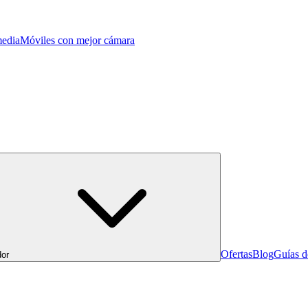
edia
Móviles con mejor cámara
Ofertas
Blog
Guías 
or