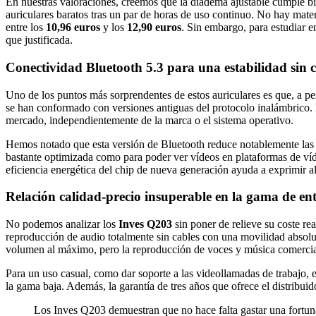
En nuestras valoraciones, creemos que la diadema ajustable cumple bie
auriculares baratos tras un par de horas de uso continuo. No hay mate
entre los
10,96 euros
y los
12,90 euros
. Sin embargo, para estudiar e
que justificada.
Conectividad Bluetooth 5.3 para una estabilidad sin c
Uno de los puntos más sorprendentes de estos auriculares es que, a p
se han conformado con versiones antiguas del protocolo inalámbrico. En
mercado, independientemente de la marca o el sistema operativo.
Hemos notado que esta versión de Bluetooth reduce notablemente las mo
bastante optimizada como para poder ver vídeos en plataformas de víde
eficiencia energética del chip de nueva generación ayuda a exprimir a
Relación calidad-precio insuperable en la gama de e
No podemos analizar los
Inves Q203
sin poner de relieve su coste rea
reproducción de audio totalmente sin cables con una movilidad absolu
volumen al máximo, pero la reproducción de voces y música comercial r
Para un uso casual, como dar soporte a las videollamadas de trabajo, es
la gama baja. Además, la garantía de tres años que ofrece el distribui
Los Inves Q203 demuestran que no hace falta gastar una fortuna 