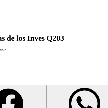
as de los
Inves Q203
tible