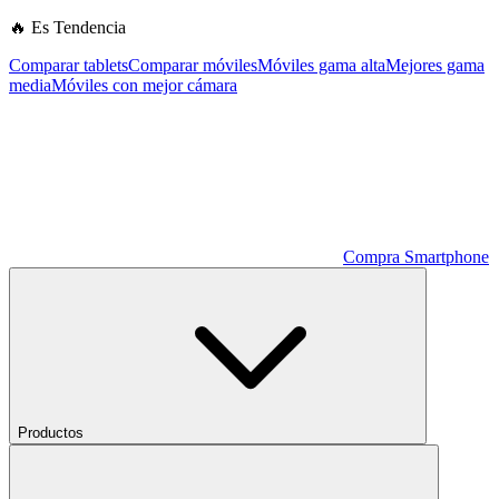
🔥 Es Tendencia
Comparar tablets
Comparar móviles
Móviles gama alta
Mejores gama
media
Móviles con mejor cámara
Compra Smartphone
Productos