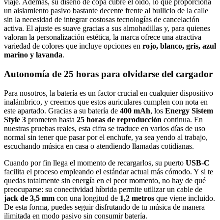
viaje. Además, su diseño de copa cubre el oído, lo que proporciona
un aislamiento pasivo bastante decente frente al bullicio de la calle
sin la necesidad de integrar costosas tecnologías de cancelación
activa. El ajuste es suave gracias a sus almohadillas y, para quienes
valoran la personalización estética, la marca ofrece una atractiva
variedad de colores que incluye opciones en
rojo, blanco, gris, azul
marino y lavanda
.
Autonomía de 25 horas para olvidarse del cargador
Para nosotros, la batería es un factor crucial en cualquier dispositivo
inalámbrico, y creemos que estos auriculares cumplen con nota en
este apartado. Gracias a su batería de
400 mAh
, los
Energy Sistem
Style 3
prometen hasta
25 horas de reproducción
continua. En
nuestras pruebas reales, esta cifra se traduce en varios días de uso
normal sin tener que pasar por el enchufe, ya sea yendo al trabajo,
escuchando música en casa o atendiendo llamadas cotidianas.
Cuando por fin llega el momento de recargarlos, su puerto
USB-C
facilita el proceso empleando el estándar actual más cómodo. Y si te
quedas totalmente sin energía en el peor momento, no hay de qué
preocuparse: su conectividad híbrida permite utilizar un cable de
jack de 3,5 mm
con una longitud de
1,2 metros
que viene incluido.
De esta forma, puedes seguir disfrutando de tu música de manera
ilimitada en modo pasivo sin consumir batería.