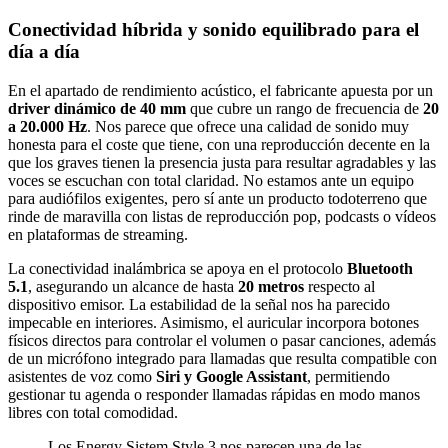
Conectividad híbrida y sonido equilibrado para el
día a día
En el apartado de rendimiento acústico, el fabricante apuesta por un
driver dinámico de 40 mm
que cubre un rango de frecuencia de
20
a 20.000 Hz
. Nos parece que ofrece una calidad de sonido muy
honesta para el coste que tiene, con una reproducción decente en la
que los graves tienen la presencia justa para resultar agradables y las
voces se escuchan con total claridad. No estamos ante un equipo
para audiófilos exigentes, pero sí ante un producto todoterreno que
rinde de maravilla con listas de reproducción pop, podcasts o vídeos
en plataformas de streaming.
La conectividad inalámbrica se apoya en el protocolo
Bluetooth
5.1
, asegurando un alcance de hasta
20 metros
respecto al
dispositivo emisor. La estabilidad de la señal nos ha parecido
impecable en interiores. Asimismo, el auricular incorpora botones
físicos directos para controlar el volumen o pasar canciones, además
de un micrófono integrado para llamadas que resulta compatible con
asistentes de voz como
Siri y Google Assistant
, permitiendo
gestionar tu agenda o responder llamadas rápidas en modo manos
libres con total comodidad.
Los Energy Sistem Style 3 nos parecen una de las