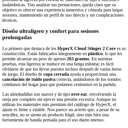
inalámbricas. Tras analizar sus prestaciones, queda claro que su
objetivo es ofrecer una experiencia inmersiva y cómoda para largas
sesiones, manteniendo un perfil de uso directo y sin complicaciones
técnicas.
Diseño ultraligero y confort para sesiones
prolongadas
Lo primero que destaca de los
HyperX Cloud Stinger 2 Core
es su
construcción. Están fabricados íntegramente en
plástico
, lo que les
permite alcanzar un peso de apenas
263 gramos
. En nuestras
pruebas, esta ligereza se traduce en una fatiga mínima; es fácil
olvidarse de que los llevas puestos incluso después de varias horas
de juego. El diseño de
copa cerrada
ayuda a proporcionar una
cancelación de ruido pasiva
correcta, aislándonos de los sonidos
cotidianos del hogar para que podamos centrarnos en la partida.
Las almohadillas son suaves y de tipo
over-ear
, envolviendo la
oreja por completo sin ejercer una presión excesiva. Aunque no
utilizan los materiales más premium del catálogo de HyperX, el
ajuste es firme y estable. Nos parece un acierto que, a pesar de su
sencillez, no se sienta un producto frágil, sino más bien una
herramienta de batalla pensada para el uso diario intenso.