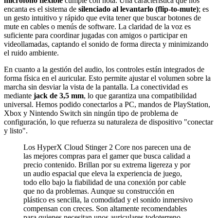
micrófono flexible
cumple con nota. Una característica que nos
encanta es el sistema de
silenciado al levantarlo (flip-to-mute)
; es
un gesto intuitivo y rápido que evita tener que buscar botones de
mute en cables o menús de software. La claridad de la voz es
suficiente para coordinar jugadas con amigos o participar en
videollamadas, captando el sonido de forma directa y minimizando
el ruido ambiente.
En cuanto a la gestión del audio, los controles están integrados de
forma física en el auricular. Esto permite ajustar el volumen sobre la
marcha sin desviar la vista de la pantalla. La conectividad es
mediante
jack de 3,5 mm
, lo que garantiza una compatibilidad
universal. Hemos podido conectarlos a PC, mandos de PlayStation,
Xbox y Nintendo Switch sin ningún tipo de problema de
configuración, lo que refuerza su naturaleza de dispositivo "conectar
y listo".
Los HyperX Cloud Stinger 2 Core nos parecen una de
las mejores compras para el gamer que busca calidad a
precio contenido. Brillan por su extrema ligereza y por
un audio espacial que eleva la experiencia de juego,
todo ello bajo la fiabilidad de una conexión por cable
que no da problemas. Aunque su construcción en
plástico es sencilla, la comodidad y el sonido inmersivo
compensan con creces. Son altamente recomendables
para quienes necesitan unos auriculares todoterreno,