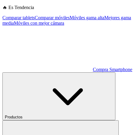
🔥 Es Tendencia
Comparar tablets
Comparar móviles
Móviles gama alta
Mejores gama
media
Móviles con mejor cámara
Compra Smartphone
Productos