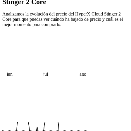
Stinger 2 Core
Analizamos la evolución del precio del HyperX Cloud Stinger 2
Core para que puedas ver cuándo ha bajado de precio y cuál es el
mejor momento para comprarlo.
jun
jul
ago
 €
 €
 €
 €
 €
 €
 €
 €
 €
 €