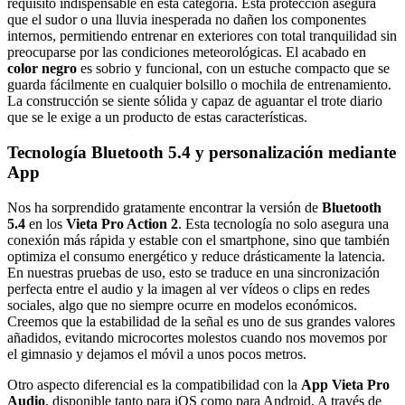
requisito indispensable en esta categoría. Esta protección asegura
que el sudor o una lluvia inesperada no dañen los componentes
internos, permitiendo entrenar en exteriores con total tranquilidad sin
preocuparse por las condiciones meteorológicas. El acabado en
color negro
es sobrio y funcional, con un estuche compacto que se
guarda fácilmente en cualquier bolsillo o mochila de entrenamiento.
La construcción se siente sólida y capaz de aguantar el trote diario
que se le exige a un producto de estas características.
Tecnología Bluetooth 5.4 y personalización mediante
App
Nos ha sorprendido gratamente encontrar la versión de
Bluetooth
5.4
en los
Vieta Pro Action 2
. Esta tecnología no solo asegura una
conexión más rápida y estable con el smartphone, sino que también
optimiza el consumo energético y reduce drásticamente la latencia.
En nuestras pruebas de uso, esto se traduce en una sincronización
perfecta entre el audio y la imagen al ver vídeos o clips en redes
sociales, algo que no siempre ocurre en modelos económicos.
Creemos que la estabilidad de la señal es uno de sus grandes valores
añadidos, evitando microcortes molestos cuando nos movemos por
el gimnasio y dejamos el móvil a unos pocos metros.
Otro aspecto diferencial es la compatibilidad con la
App Vieta Pro
Audio
, disponible tanto para iOS como para Android. A través de