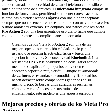
permite gestionar la reproducción musical, ajustar el volumen o
atender llamadas sin necesidad de sacar el teléfono del bolsillo en
mitad de una serie de ejercicios. El
micrófono integrado
cumple su
función de forma clara, permitiendo mantener conversaciones
telefónicas o atender recados rápidos con una nitidez aceptable,
siempre que no nos encontremos en entornos con un viento excesivo
o ruido ambiental extremo. En conjunto, nos parece que los
Vieta
Pro Action 2
son una herramienta de uso diario fiable que cumple
con lo que promete sin complicaciones innecesarias.
Creemos que los Vieta Pro Action 2 son una de las
mejores opciones en relación calidad-precio para el
usuario que prioriza la actividad física y busca una
sujeción inamovible. Su conectividad
Bluetooth 5.4
, la
resistencia
IPX5
y la posibilidad de ecualizar el sonido
mediante su aplicación propia los convierten en un
accesorio deportivo muy versátil. Aunque su autonomía
de
22 horas
es estándar, su comodidad y fiabilidad los
hacen destacar sobre competidores genéricos de su
mismo precio. Si buscas unos auriculares resistentes,
cómodos y económicos para tus rutinas de
entrenamiento, este modelo es una apuesta ganadora.
Mejores precios y ofertas de los Vieta Pro
Action 2