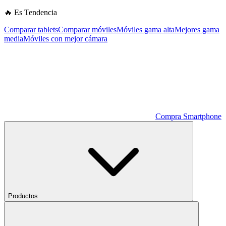
🔥 Es Tendencia
Comparar tablets
Comparar móviles
Móviles gama alta
Mejores gama
media
Móviles con mejor cámara
Compra Smartphone
Productos