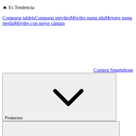
🔥 Es Tendencia
Comparar tablets
Comparar móviles
Móviles gama alta
Mejores gama
media
Móviles con mejor cámara
Compra Smartphone
Productos