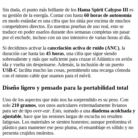
Sin duda, el punto más brillante de los
Hama Spirit Calypso III
es
su gestión de la energía. Contar con hasta
60 horas de autonomía
en modo estándar es una cifra que los sitúa por encima de muchos
competidores directos. En nuestras pruebas de uso real, esto se
traduce en poder usarlos durante dos semanas completas sin pasar
por el enchufe, incluso con un uso intensivo de varias horas al día.
Si decidimos activar la
cancelación activa de ruido (ANC)
, la
duración cae hasta las
45 horas
, una cifra que sigue siendo
sobresaliente y más que suficiente para cruzar el Atlántico en avión
ida y vuelta sin despeinarse. Además, la inclusión de un puerto
USB-C
facilita mucho las cosas, permitiendo una recarga cómoda
con el mismo cable que usamos para el móvil.
Diseño ligero y pensado para la portabilidad total
Uno de los aspectos que más nos ha sorprendido es su peso. Con
solo
210 gramos
, son unos auriculares extremadamente livianos
para ser de tipo
over-ear
. Esto, sumado a una
diadema acolchada y
ajustable
, hace que las sesiones largas de escucha no resulten
fatigosas. Los materiales se sienten honestos; aunque predomina el
plástico para mantener ese peso pluma, el ensamblaje es sólido y no
presenta crujidos molestos.