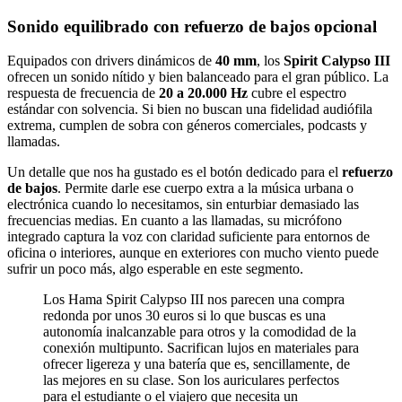
Sonido equilibrado con refuerzo de bajos opcional
Equipados con drivers dinámicos de
40 mm
, los
Spirit Calypso III
ofrecen un sonido nítido y bien balanceado para el gran público. La
respuesta de frecuencia de
20 a 20.000 Hz
cubre el espectro
estándar con solvencia. Si bien no buscan una fidelidad audiófila
extrema, cumplen de sobra con géneros comerciales, podcasts y
llamadas.
Un detalle que nos ha gustado es el botón dedicado para el
refuerzo
de bajos
. Permite darle ese cuerpo extra a la música urbana o
electrónica cuando lo necesitamos, sin enturbiar demasiado las
frecuencias medias. En cuanto a las llamadas, su micrófono
integrado captura la voz con claridad suficiente para entornos de
oficina o interiores, aunque en exteriores con mucho viento puede
sufrir un poco más, algo esperable en este segmento.
Los Hama Spirit Calypso III nos parecen una compra
redonda por unos 30 euros si lo que buscas es una
autonomía inalcanzable para otros y la comodidad de la
conexión multipunto. Sacrifican lujos en materiales para
ofrecer ligereza y una batería que es, sencillamente, de
las mejores en su clase. Son los auriculares perfectos
para el estudiante o el viajero que necesita un