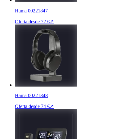
Hama 00221847
Oferta desde
72 €
↗
Hama 00221848
Oferta desde
74 €
↗