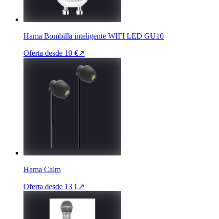
Hama Bombilla inteligente WIFI LED GU10
Oferta desde
10 €
↗
Hama Calm
Oferta desde
13 €
↗