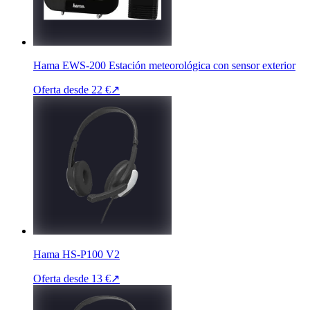
Hama EWS-200 Estación meteorológica con sensor exterior
Oferta desde
22 €
↗
Hama HS-P100 V2
Oferta desde
13 €
↗