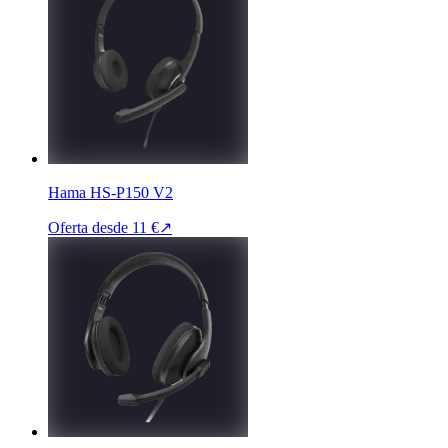
Hama HS-P150 V2
Oferta desde
11 €
↗