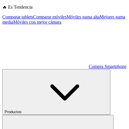
🔥 Es Tendencia
Comparar tablets
Comparar móviles
Móviles gama alta
Mejores gama
media
Móviles con mejor cámara
Compra Smartphone
Productos