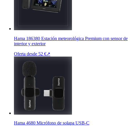
Hama 186380 Estación meteorológica Premium con sensor de
interior y exterior
Oferta desde
52 €
↗
Hama 4680 Micrófono de solapa USB-C