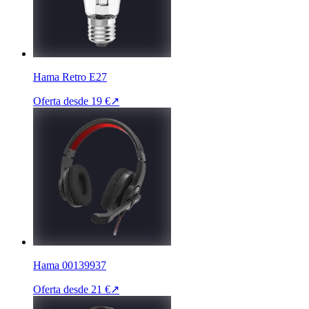
Hama Retro E27
Oferta desde
19 €
↗
Hama 00139937
Oferta desde
21 €
↗