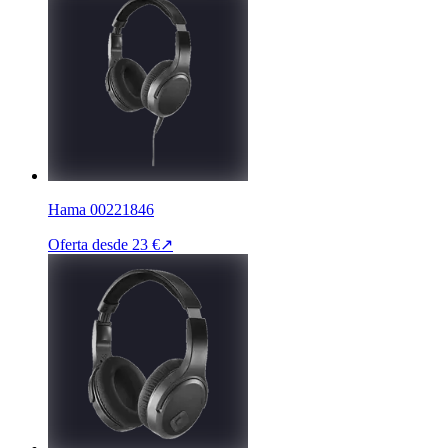
Hama 00221846
Oferta desde
23 €
↗