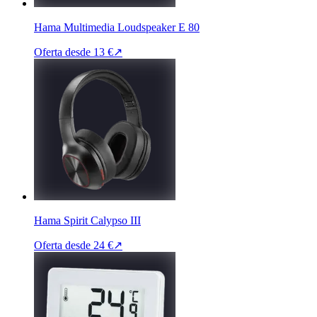
Hama Multimedia Loudspeaker E 80
Oferta desde
13 €
↗
Hama Spirit Calypso III
Oferta desde
24 €
↗