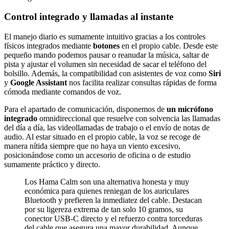
Control integrado y llamadas al instante
El manejo diario es sumamente intuitivo gracias a los controles
físicos integrados mediante
botones
en el propio cable. Desde este
pequeño mando podemos pausar o reanudar la música, saltar de
pista y ajustar el volumen sin necesidad de sacar el teléfono del
bolsillo. Además, la compatibilidad con asistentes de voz como
Siri
y
Google Assistant
nos facilita realizar consultas rápidas de forma
cómoda mediante comandos de voz.
Para el apartado de comunicación, disponemos de
un micrófono
integrado
omnidireccional que resuelve con solvencia las llamadas
del día a día, las videollamadas de trabajo o el envío de notas de
audio. Al estar situado en el propio cable, la voz se recoge de
manera nítida siempre que no haya un viento excesivo,
posicionándose como un accesorio de oficina o de estudio
sumamente práctico y directo.
Los Hama Calm son una alternativa honesta y muy
económica para quienes reniegan de los auriculares
Bluetooth y prefieren la inmediatez del cable. Destacan
por su ligereza extrema de tan solo 10 gramos, su
conector USB-C directo y el refuerzo contra torceduras
del cable que asegura una mayor durabilidad. Aunque