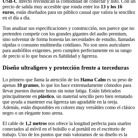
USB-C
directo reivindican la comodidad de conectar y listo. Con un
precio de salida muy accesible que ronda entre los
13 y los 16
euros
, están diseñados para un público casual que valora la sencillez
en el día a día.
Tras analizar sus especificaciones y construcción, nos parece que no
pretenden competir con los grandes gigantes del audio premium,
sino solventar de forma honesta las necesidades de estudio, llamadas
rápidas o consumo multimedia cotidiano. No son unos auriculares
para audiófilos exigentes, pero cumplen perfectamente en su rango
de precio si lo que buscas es fiabilidad y ligereza.
Diseño ultraligero y protección frente a torceduras
Lo primero que llama la atención de los
Hama Calm
es su peso de
apenas
10 gramos
, lo que los hace extremadamente cómodos para
llevar puestos durante horas sin notar fatiga. Están fabricados
principalmente en
plástico
, un material sencillo pero bien rematado
que ayuda a mantener esa ligereza tan agradable en la oreja.
Además, están disponibles en colores muy versátiles como el clásico
negro o un elegante tono arena.
El cable de
1,2 metros
nos ofrece la longitud perfecta para usarlos
conectados al móvil en el bolsillo o al portátil en el escritorio de
trabajo. Uno de los puntos que más valoramos de su diseño es la