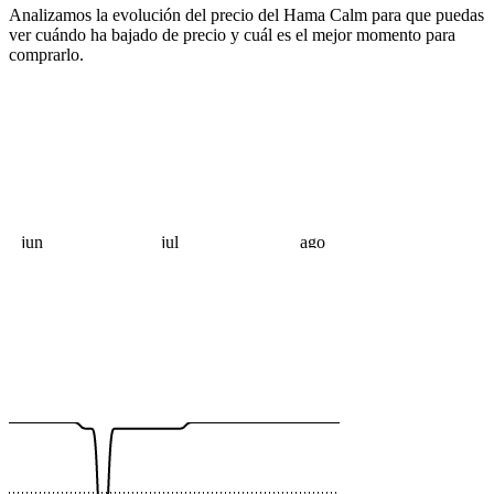
Analizamos la evolución del precio del Hama Calm para que puedas
ver cuándo ha bajado de precio y cuál es el mejor momento para
comprarlo.
jun
jul
ago
 €
 €
 €
 €
 €
 €
 €
 €
 €
 €
 €