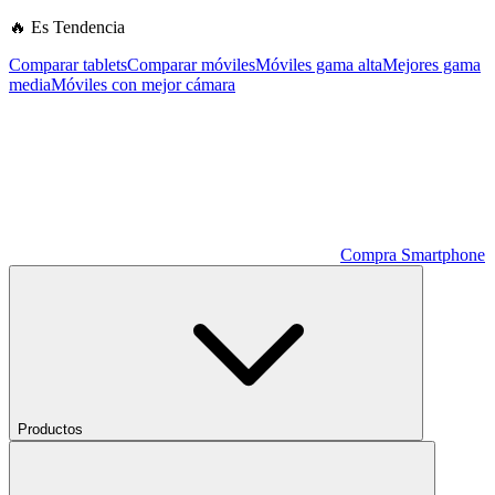
🔥 Es Tendencia
Comparar tablets
Comparar móviles
Móviles gama alta
Mejores gama
media
Móviles con mejor cámara
Compra Smartphone
Productos