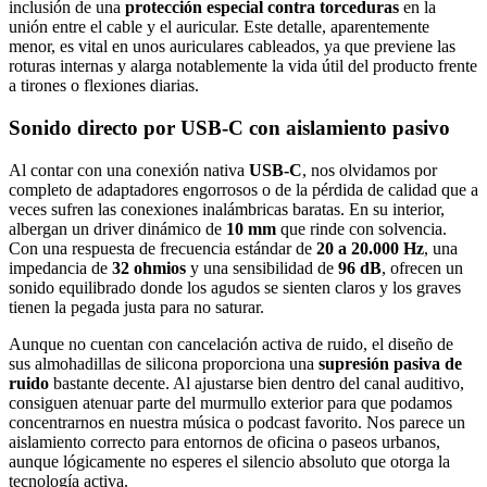
inclusión de una
protección especial contra torceduras
en la
unión entre el cable y el auricular. Este detalle, aparentemente
menor, es vital en unos auriculares cableados, ya que previene las
roturas internas y alarga notablemente la vida útil del producto frente
a tirones o flexiones diarias.
Sonido directo por USB-C con aislamiento pasivo
Al contar con una conexión nativa
USB-C
, nos olvidamos por
completo de adaptadores engorrosos o de la pérdida de calidad que a
veces sufren las conexiones inalámbricas baratas. En su interior,
albergan un driver dinámico de
10 mm
que rinde con solvencia.
Con una respuesta de frecuencia estándar de
20 a 20.000 Hz
, una
impedancia de
32 ohmios
y una sensibilidad de
96 dB
, ofrecen un
sonido equilibrado donde los agudos se sienten claros y los graves
tienen la pegada justa para no saturar.
Aunque no cuentan con cancelación activa de ruido, el diseño de
sus almohadillas de silicona proporciona una
supresión pasiva de
ruido
bastante decente. Al ajustarse bien dentro del canal auditivo,
consiguen atenuar parte del murmullo exterior para que podamos
concentrarnos en nuestra música o podcast favorito. Nos parece un
aislamiento correcto para entornos de oficina o paseos urbanos,
aunque lógicamente no esperes el silencio absoluto que otorga la
tecnología activa.